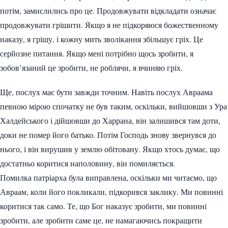
потім, замислились про це. Продовжувати відкладати означає
продовжувати грішити. Якщо я не підкоряюся божественному
наказу, я грішу, і кожну мить зволікання збільшує гріх. Це
серйозне питання. Якщо мені потрібно щось зробити, я
зобов’язаний це зробити, не роблячи, я вчиняю гріх.
Ще, послух має бути завжди точним. Навіть послух Авраама
певною мірою спочатку не був таким, оскільки, вийшовши з Ура
Халдейського і дійшовши до Харрана, він залишився там доти,
доки не помер його батько. Потім Господь знову звернувся до
нього, і він вирушив у землю обітовану. Якщо хтось думає, що
достатньо коритися наполовину, він помиляється.
Помилка патріарха була виправлена, оскільки ми читаємо, що
Авраам, коли його покликали, підкорився заклику. Ми повинні
коритися так само. Те, що Бог наказує зробити, ми повинні
зробити, але зробити саме це, не намагаючись покращити