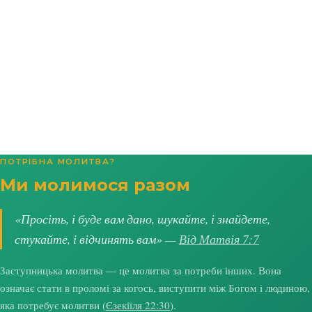
ПОТРІБНА МОЛИТВА?
Ми молимося разом
«Просіть, і буде вам дано, шукайте, і знайдете,
стукайте, і відчинять вам» —
Від Матвія 7:7
Заступницька молитва — це молитва за потреби інших. Вона
означає стати в проломі за когось, виступити між Богом і людиною,
яка потребує молитви (
Єзекіїля 22:30
).