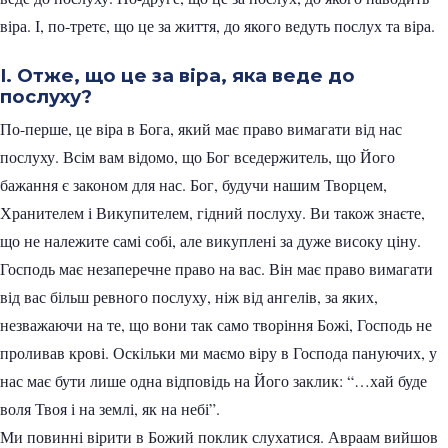
віра. І, по-третє, що це за життя, до якого ведуть послух та віра.
I. Отже, що це за віра, яка веде до
послуху?
По-перше, це віра в Бога, який має право вимагати від нас
послуху. Всім вам відомо, що Бог вседержитель, що Його
бажання є законом для нас. Бог, будучи нашим Творцем,
Хранителем і Викупителем, гідний послуху. Ви також знаєте,
що не належите самі собі, але викуплені за дуже високу ціну.
Господь має незаперечне право на вас. Він має право вимагати
від вас більш ревного послуху, ніж від ангелів, за яких,
незважаючи на те, що вони так само творіння Божі, Господь не
проливав крові. Оскільки ми маємо віру в Господа пануючих, у
нас має бути лише одна відповідь на Його заклик: “…хай буде
воля Твоя і на землі, як на небі”.
Ми повинні вірити в Божий поклик слухатися. Авраам вийшов