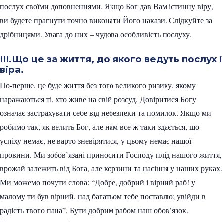
послух своїми доповненнями. Якщо Бог дав Вам істинну віру,
ви будете прагнути точно виконати Його накази. Слідкуйте за
дрібницями. Увага до них – чудова особливість послуху.
III.Що це за життя, до якого ведуть послух і
віра.
По-перше, це буде життя без того великого ризику, якому
наражаються ті, хто живе на свій розсуд. Довіритися Богу
означає застрахувати себе від небезпеки та помилок. Якщо ми
робимо так, як велить Бог, але нам все ж таки здається, що
успіху немає, не варто зневірятися, у цьому немає нашої
провини. Ми зобов’язані приносити Господу плід нашого життя,
врожай залежить від Бога, але корзини та насіння у наших руках.
Ми можемо почути слова: “Добре, добрий і вірний раб! у
малому ти був вірний, над багатьом тебе поставлю; увійди в
радість твого пана”. Бути добрим рабом наш обов’язок.