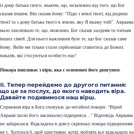
із дому батька свого, знаючи, що, незалежно від того, що Бог
сказав іншим, Він сказав йому: “Піди з землі твоєї, від родини
твоєї та з дому батька твого в землю, яку Я вкажу тобі”. Авраама
мало хвилювало те, що, можливо, Бог сказав халдеям та членам
інших сімей. Для нього важливим було те, що Бог сказав саме
йому. Якби ми тільки стали серйозніше ставитись до Божих
наказів, які стосуються особисто нас!
Покора випливає з віри, яка є основним його двигуном
.
II. Тепер перейдемо до другого питання:
що це за послух, до якого наводить віра.
Давайте подивимося наш вірш.
Справжня віра в Бога спонукає до негайної покори. “Вірий
Авраам (коли його закликали) підкорився…” Відповідь Авраама
не забарилася. Відкладена в довгу скриньку покора підкоренням
не є. Хотілося б, щоб християни, котрі люблять все відкладати на