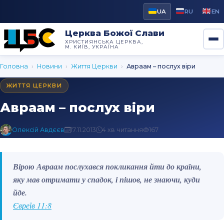
UA
RU
EN
Церква Божої Слави
ХРИСТИЯНСЬКА ЦЕРКВА,
М. КИЇВ, УКРАЇНА
Головна
›
Новини
›
Життя Церкви
›
Авраам – послух віри
ЖИТТЯ ЦЕРКВИ
Авраам – послух віри
Олексій Авдєєв
17.11.2013
4 хв читання
167
Вірою Авраам послухався покликання йти до країни,
яку мав отримати у спадок, і пішов, не знаючи, куди
йде.
Євреїв 11:8