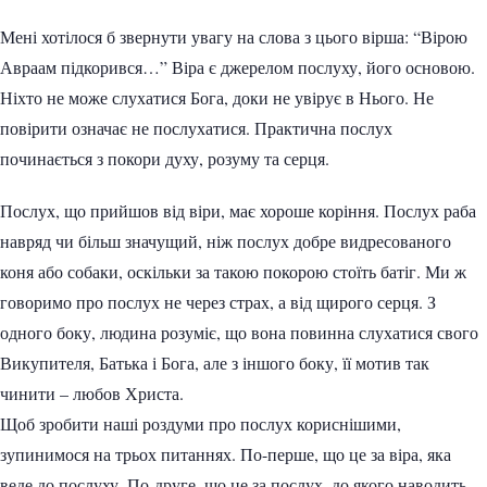
Мені хотілося б звернути увагу на слова з цього вірша: “Вірою
Авраам підкорився…” Віра є джерелом послуху, його основою.
Ніхто не може слухатися Бога, доки не увірує в Нього. Не
повірити означає не послухатися. Практична послух
починається з покори духу, розуму та серця.
Послух, що прийшов від віри, має хороше коріння. Послух раба
навряд чи більш значущий, ніж послух добре видресованого
коня або собаки, оскільки за такою покорою стоїть батіг. Ми ж
говоримо про послух не через страх, а від щирого серця. З
одного боку, людина розуміє, що вона повинна слухатися свого
Викупителя, Батька і Бога, але з іншого боку, її мотив так
чинити – любов Христа.
Щоб зробити наші роздуми про послух кориснішими,
зупинимося на трьох питаннях. По-перше, що це за віра, яка
веде до послуху. По-друге, що це за послух, до якого наводить