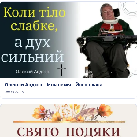
Олексій Авдєєв – Моя неміч – Його слава
08.04.2025