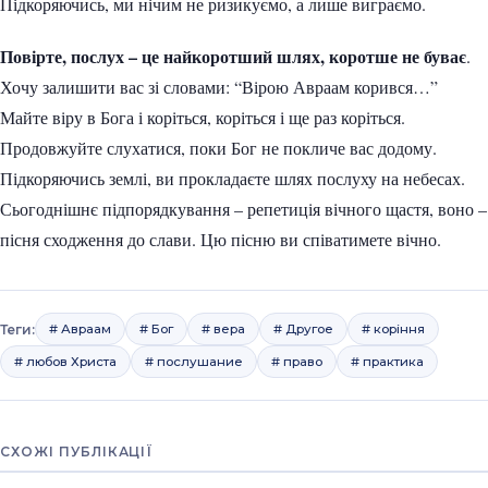
Підкоряючись, ми нічим не ризикуємо, а лише виграємо.
Повірте, послух – це найкоротший шлях, коротше не буває
.
Хочу залишити вас зі словами: “Вірою Авраам корився…”
Майте віру в Бога і коріться, коріться і ще раз коріться.
Продовжуйте слухатися, поки Бог не покличе вас додому.
Підкоряючись землі, ви прокладаєте шлях послуху на небесах.
Сьогоднішнє підпорядкування – репетиція вічного щастя, воно –
пісня сходження до слави. Цю пісню ви співатимете вічно.
Теги:
# Авраам
# Бог
# вера
# Другое
# коріння
# любов Христа
# послушание
# право
# практика
СХОЖІ ПУБЛІКАЦІЇ