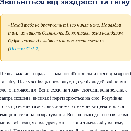
Звільніться від заздрості та гніву
«Нехай тебе не дратують ті, що чинять зло. Не заздри
тим, що чинять беззаконня. Бо як трава, вони незабаром
будуть скошені і зів’януть немов зелені пагони.»
(
Псалом 37:1-2
)
Перша важлива порада — нам потрібно звільнитися від заздрості
та гніву. Псалмоспівець наголошує, що успіх людей, які чинять
зло, є тимчасовим. Вони схожі на траву: сьогодні вона зелена, а
завтра скошена, висихає і перетворюється на сіно. Розуміння
того, що все це тимчасово, допомагає нам не витрачати власні
емоційні сили на роздратування. Все, що сьогодні позбавляє вас
миру, всі люди, які вас дратують — вони тимчасові у вашому
житті. Нам складно зізнатися у власній заздрості, тому ми часто