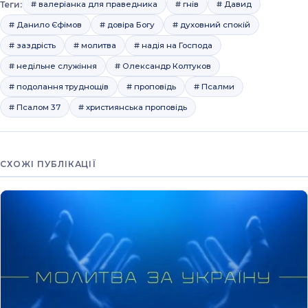
Теги:
# валеріанка для праведника
# гнів
# Давид
# Данило Єфімов
# довіра Богу
# духовний спокій
# заздрість
# молитва
# надія на Господа
# недільне служіння
# Олександр Колтуков
# подолання труднощів
# проповідь
# Псалми
# Псалом 37
# християнська проповідь
СХОЖІ ПУБЛІКАЦІЇ