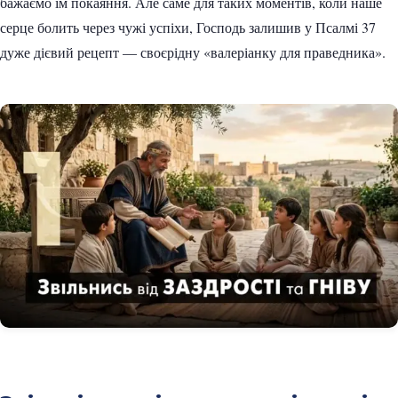
бажаємо їм покаяння. Але саме для таких моментів, коли наше
серце болить через чужі успіхи, Господь залишив у Псалмі 37
дуже дієвий рецепт — своєрідну «валеріанку для праведника».