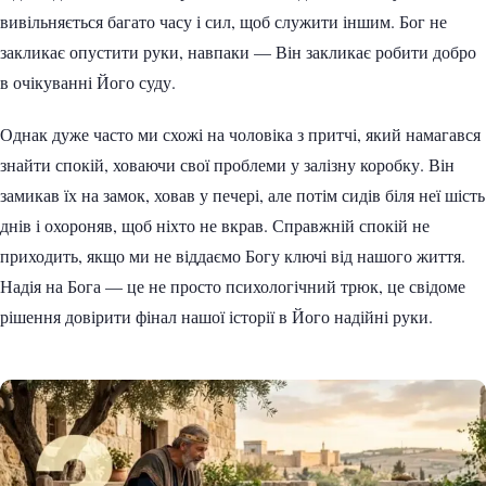
вивільняється багато часу і сил, щоб служити іншим. Бог не
закликає опустити руки, навпаки — Він закликає робити добро
в очікуванні Його суду.
Однак дуже часто ми схожі на чоловіка з притчі, який намагався
знайти спокій, ховаючи свої проблеми у залізну коробку. Він
замикав їх на замок, ховав у печері, але потім сидів біля неї шість
днів і охороняв, щоб ніхто не вкрав. Справжній спокій не
приходить, якщо ми не віддаємо Богу ключі від нашого життя.
Надія на Бога — це не просто психологічний трюк, це свідоме
рішення довірити фінал нашої історії в Його надійні руки.