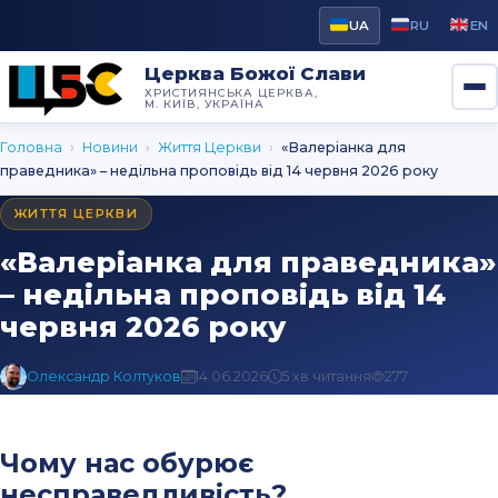
UA
RU
EN
Церква Божої Слави
ХРИСТИЯНСЬКА ЦЕРКВА,
М. КИЇВ, УКРАЇНА
Головна
›
Новини
›
Життя Церкви
›
«Валеріанка для
праведника» – недільна проповідь від 14 червня 2026 року
ЖИТТЯ ЦЕРКВИ
«Валеріанка для праведника»
– недільна проповідь від 14
червня 2026 року
Олександр Колтуков
14.06.2026
5 хв читання
277
Чому нас обурює
несправедливість?