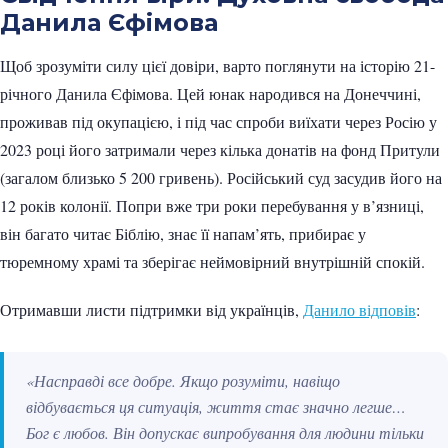
Данила Єфімова
Щоб зрозуміти силу цієї довіри, варто поглянути на історію 21-
річного Данила Єфімова. Цей юнак народився на Донеччині,
проживав під окупацією, і під час спроби виїхати через Росію у
2023 році його затримали через кілька донатів на фонд Притули
(загалом близько 5 200 гривень). Російський суд засудив його на
12 років колонії. Попри вже три роки перебування у в’язниці,
він багато читає Біблію, знає її напам’ять, прибирає у
тюремному храмі та зберігає неймовірний внутрішній спокій.
Отримавши листи підтримки від українців,
Данило відповів
:
«Насправді все добре. Якщо розуміти, навіщо
відбувається ця ситуація, життя стає значно легше…
Бог є любов. Він допускає випробування для людини тільки