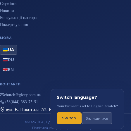
Служіння
Новини
Консультації пастора
Пожертвування
МОВА
UA
RU
EN
КОНТАКТИ
au.moc.yrolg@hcruhc
Switch language?
+38(044) 383-73-51
Your browser is set to English. Switch?
вул. В. Покотила 7/2, Київ
Switch
Залишитись
©2026 ЦБС, Церква Повного Євангелія, м. Київ
Політика конфіденційності
RSS-стрічка