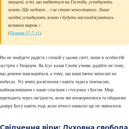
знищені, а ті, що надіються на Господа, успадкують
землю. Ще недовго… і не стане нечестивого. Лише
лагідні успадкують землю і будуть насолоджуватись
великим миром.»
(
Псалом 37:7-11
)
Ви не знайдете радість і спокій у цьому світі, лише в особистій
зустрічі з Творцем. Як Ісус казав Своїм учням: радійте не тому,
що демони вам коряться, а тому, що ваші імена записані на
небесах. Усі земні досягнення і навіть чудеса тимчасові,
найважливішим є наше спасіння і стосунки з Богом. Мир
приходить через лагідність, коли ми впокорюємося та обираємо
довіру Богу навіть тоді, коли нічого навколо ще не змінилося.
Свідчення віри: Духовна свобода