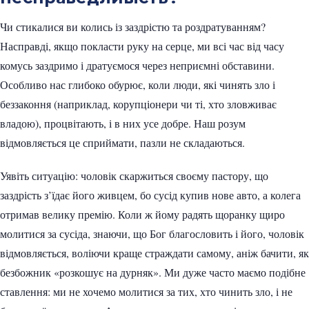
Чи стикалися ви колись із заздрістю та роздратуванням?
Насправді, якщо покласти руку на серце, ми всі час від часу
комусь заздримо і дратуємося через неприємні обставини.
Особливо нас глибоко обурює, коли люди, які чинять зло і
беззаконня (наприклад, корупціонери чи ті, хто зловживає
владою), процвітають, і в них усе добре. Наш розум
відмовляється це сприймати, пазли не складаються.
Уявіть ситуацію: чоловік скаржиться своєму пастору, що
заздрість з’їдає його живцем, бо сусід купив нове авто, а колега
отримав велику премію. Коли ж йому радять щоранку щиро
молитися за сусіда, знаючи, що Бог благословить і його, чоловік
відмовляється, воліючи краще страждати самому, аніж бачити, як
безбожник «розкошує на дурняк». Ми дуже часто маємо подібне
ставлення: ми не хочемо молитися за тих, хто чинить зло, і не