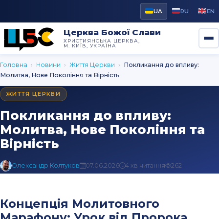
UA
RU
EN
Церква Божої Слави
ХРИСТИЯНСЬКА ЦЕРКВА,
М. КИЇВ, УКРАЇНА
Головна
›
Новини
›
Життя Церкви
›
Покликання до впливу:
Молитва, Нове Покоління та Вірність
ЖИТТЯ ЦЕРКВИ
Покликання до впливу:
Молитва, Нове Покоління та
Вірність
Олександр Колтуков
07.06.2026
4 хв читання
262
Концепція Молитовного
Марафону: Урок від Пророка