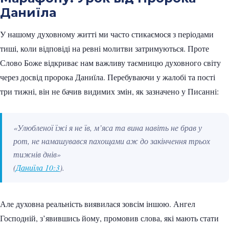
Даниїла
У нашому духовному житті ми часто стикаємося з періодами
тиші, коли відповіді на ревні молитви затримуються. Проте
Слово Боже відкриває нам важливу таємницю духовного світу
через досвід пророка Даниїла. Перебуваючи у жалобі та пості
три тижні, він не бачив видимих змін, як зазначено у Писанні:
«Улюбленої їжі я не їв, м’яса та вина навіть не брав у
рот, не намашувався пахощами аж до закінчення трьох
тижнів днів»
(
Даниїла 10:3
).
Але духовна реальність виявилася зовсім іншою. Ангел
Господній, з’явившись йому, промовив слова, які мають стати