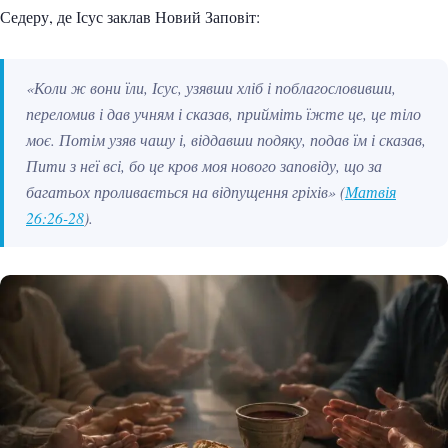
Седеру, де Ісус заклав Новий Заповіт:
«Коли ж вони їли, Ісус, узявши хліб і поблагословивши,
переломив і дав учням і сказав, прийміть їжте це, це тіло
моє. Потім узяв чашу і, віддавши подяку, подав їм і сказав,
Пити з неї всі, бо це кров моя нового заповіду, що за
багатьох проливається на відпущення гріхів»
(
Матвія
26:26-28
).