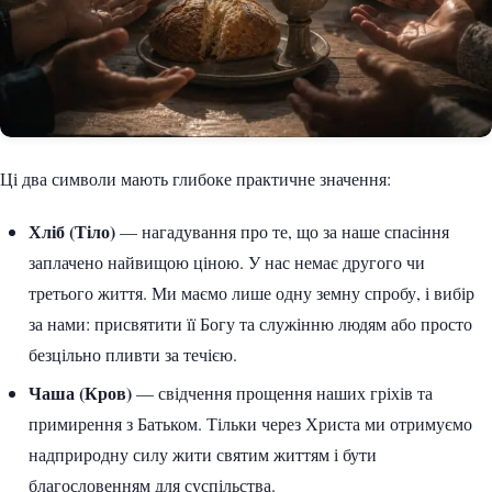
Ці два символи мають глибоке практичне значення:
Хліб (Тіло)
— нагадування про те, що за наше спасіння
заплачено найвищою ціною. У нас немає другого чи
третього життя. Ми маємо лише одну земну спробу, і вибір
за нами: присвятити її Богу та служінню людям або просто
безцільно пливти за течією.
Чаша (Кров)
— свідчення прощення наших гріхів та
примирення з Батьком. Тільки через Христа ми отримуємо
надприродну силу жити святим життям і бути
благословенням для суспільства.