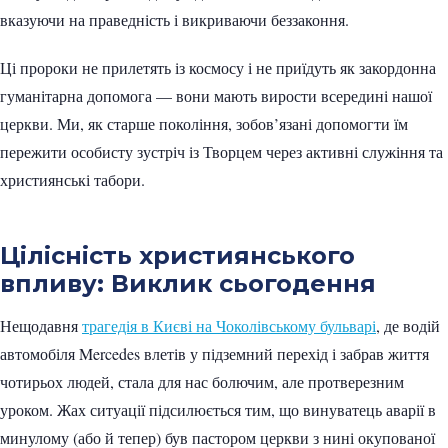
вказуючи на праведність і викриваючи беззаконня.
Ці пророки не прилетять із космосу і не приїдуть як закордонна
гуманітарна допомога — вони мають вирости всередині нашої
церкви. Ми, як старше покоління, зобов’язані допомогти їм
пережити особисту зустріч із Творцем через активні служіння та
християнські табори.
Цілісність християнського
впливу: Виклик сьогодення
Нещодавня
трагедія в Києві на Чоколівському бульварі
, де водій
автомобіля Mercedes влетів у підземний перехід і забрав життя
чотирьох людей, стала для нас болючим, але протверезним
уроком. Жах ситуації підсилюється тим, що винуватець аварії в
минулому (або й тепер) був пастором церкви з нині окупованої