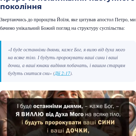
покоління
Звертаючись до пророцтва Йоїля, яке цитував апостол Петро, ми
бачимо унікальний Божий погляд на структуру суспільства:
«І буде останніми днями, каже Бог, я вилю від духа мого
на всяке тіло. І будуть пророкувати ваші сини і ваші
дочки, а ваші юнаки видіння побачать, і вашим старцям
будуть снитися сни»
(
Дії 2:17
).