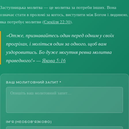
Заступницька молитва — це молитва за потреби інших. Вона
означає стати в проломі за когось, виступити між Богом і людиною,
яка потребує молитви (
Єзекіїля 22:30
).
«Отже, признавайтесь один перед одним у своїх
прогріхах, і моліться один за одного, щоб вам
уздоровитись. Бо дуже могутня ревна молитва
праведного!» —
Якова 5:16
ВАШ МОЛИТОВНИЙ ЗАПИТ
*
ІМ'Я (НЕОБОВ'ЯЗКОВО)