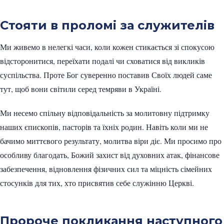
Стояти в проломі за служителів
Ми живемо в нелегкі часи, коли кожен стикається зі спокусою
відсторонитися, переїхати подалі чи сховатися від викликів
суспільства. Проте Бог суверенно поставив Своїх людей саме
тут, щоб вони світили серед темряви в Україні.
Ми несемо спільну відповідальність за молитовну підтримку
наших єпископів, пасторів та їхніх родин. Навіть коли ми не
бачимо миттєвого результату, молитва віри діє. Ми просимо про
особливу благодать, Божий захист від духовних атак, фінансове
забезпечення, відновлення фізичних сил та міцність сімейних
стосунків для тих, хто присвятив себе служінню Церкві.
Пророче покликання наступного