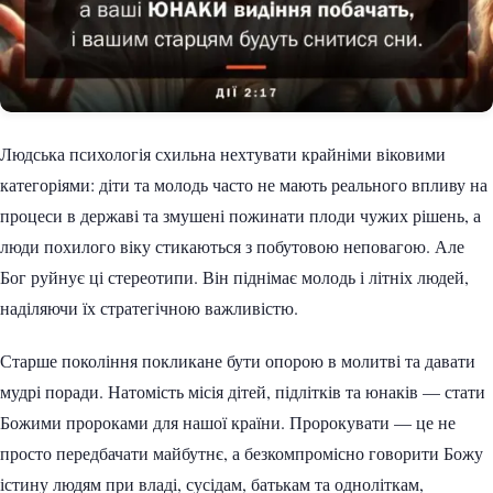
Людська психологія схильна нехтувати крайніми віковими
категоріями: діти та молодь часто не мають реального впливу на
процеси в державі та змушені пожинати плоди чужих рішень, а
люди похилого віку стикаються з побутовою неповагою. Але
Бог руйнує ці стереотипи. Він піднімає молодь і літніх людей,
наділяючи їх стратегічною важливістю.
Старше покоління покликане бути опорою в молитві та давати
мудрі поради. Натомість місія дітей, підлітків та юнаків — стати
Божими пророками для нашої країни. Пророкувати — це не
просто передбачати майбутнє, а безкомпромісно говорити Божу
істину людям при владі, сусідам, батькам та одноліткам,