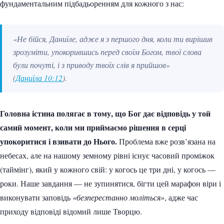
фундаментальним підбадьоренням для кожного з нас:
«Не бійся, Даниїле, адже я з першого дня, коли ти вирішив
зрозуміти, упокорившись перед своїм Богом, твої слова
були почуті, і з приводу твоїх слів я прийшов»
(
Даниїла 10:12
).
Головна істина полягає в тому, що Бог дає відповідь у той
самий момент, коли ми приймаємо рішення в серці
упокоритися і взивати до Нього.
Проблема вже розв’язана на
небесах, але на нашому земному рівні існує часовий проміжок
(таймінг), який у кожного свій: у когось це три дні, у когось —
роки. Наше завдання — не зупинятися, бігти цей марафон віри і
виконувати заповідь
«безперестанно моліться»
, адже час
приходу відповіді відомий лише Творцю.