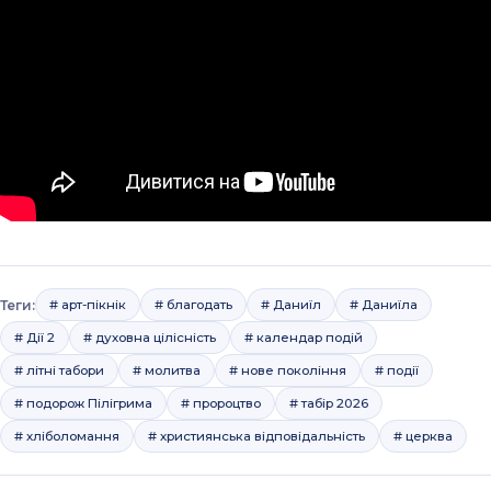
Теги:
# арт-пікнік
# благодать
# Даниїл
# Даниїла
# Дії 2
# духовна цілісність
# календар подій
# літні табори
# молитва
# нове покоління
# події
# подорож Пілігрима
# пророцтво
# табір 2026
# хліболомання
# християнська відповідальність
# церква