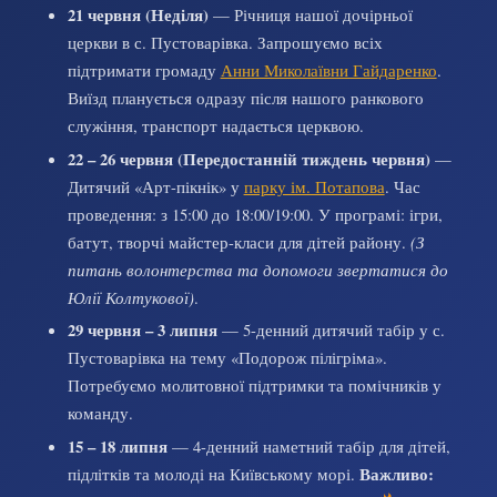
21 червня (Неділя)
— Річниця нашої дочірньої
церкви в с. Пустоварівка. Запрошуємо всіх
підтримати громаду
Анни Миколаївни Гайдаренко
.
Виїзд планується одразу після нашого ранкового
служіння, транспорт надається церквою.
22 – 26 червня (Передостанній тиждень червня)
—
Дитячий «Арт-пікнік» у
парку ім. Потапова
. Час
проведення: з 15:00 до 18:00/19:00. У програмі: ігри,
батут, творчі майстер-класи для дітей району.
(З
питань волонтерства та допомоги звертатися до
Юлії Колтукової)
.
29 червня – 3 липня
— 5-денний дитячий табір у с.
Пустоварівка на тему «Подорож пілігріма».
Потребуємо молитовної підтримки та помічників у
команду.
15 – 18 липня
— 4-денний наметний табір для дітей,
підлітків та молоді на Київському морі.
Важливо: