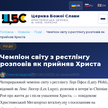
UA
RU
EN
Церква Божої Слави
ХРИСТИЯНСЬКА ЦЕРКВА,
М. КИЇВ, УКРАЇНА
Головна
›
Новини
›
Події
›
Чемпіон світу з рестлінгу розповів як
прийняв Христа
ПОДІЇ
Чемпіон світу з рестлінгу
розповів як прийняв Христа
Олексій Авдєєв
07.08.2013
2 хв читання
118
Чотириразовий чемпіон світу з рестлінгу Лері Пфол (Larry Pfohl),
відомий як Лекс Люгер (Lex Luger), розповів в інтерв’ю Christian
Port про життя до і після ухвалення Христа,
— повідомляє
Християнський Мегапортал invictory.org з посиланням на