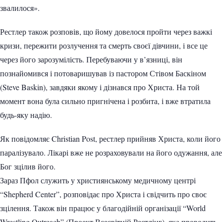
звалилося».
Рестлер також розповів, що йому довелося пройти через важкі
кризи, пережити розлучення та смерть своєї дівчини, і все це
через його зарозумілість. Перебуваючи у в’язниці, він
познайомився і потоваришував із пастором Стівом Баскіном
(Steve Baskin), завдяки якому і дізнався про Христа. На той
момент вона була сильно пригнічена і розбита, і вже втратила
будь-яку надію.
Як повідомляє Christian Post, рестлер прийняв Христа, коли його
паралізувало. Лікарі вже не розраховували на його одужання, але
Бог зцілив його.
Зараз Пфол служить у християнському медичному центрі
“Shepherd Center”, розповідає про Христа і свідчить про своє
зцілення. Також він працює у благодійній організації “World
Wrestling Outreach” (Проект Всесвітній Рестлінг), яка проводить