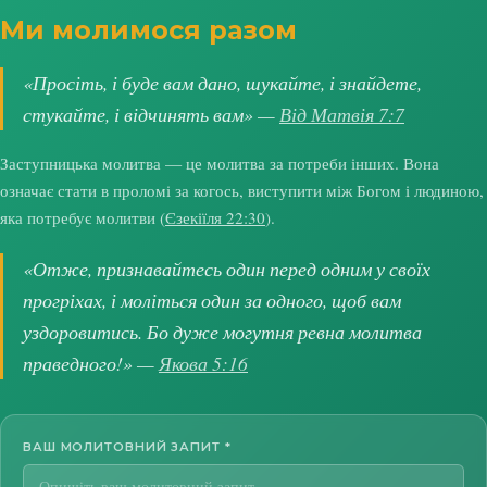
Ми молимося разом
«Просіть, і буде вам дано, шукайте, і знайдете,
стукайте, і відчинять вам» —
Від Матвія 7:7
Заступницька молитва — це молитва за потреби інших. Вона
означає стати в проломі за когось, виступити між Богом і людиною,
яка потребує молитви (
Єзекіїля 22:30
).
«Отже, признавайтесь один перед одним у своїх
прогріхах, і моліться один за одного, щоб вам
уздоровитись. Бо дуже могутня ревна молитва
праведного!» —
Якова 5:16
ВАШ МОЛИТОВНИЙ ЗАПИТ
*