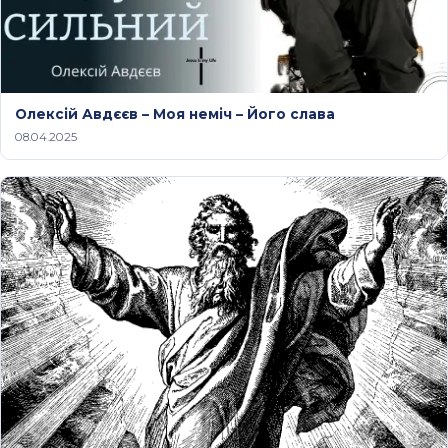
Олексій Авдєєв – Моя неміч – Його слава
08.04.2025