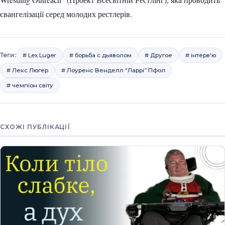
євангелізації серед молодих рестлерів.
Теги:
# Lex Luger
# борьба с дьяволом
# Другое
# інтерв'ю
# Лекс Люгер
# Лоуренс Венделл “Ларрі” Пфол
# чемпіон світу
СХОЖІ ПУБЛІКАЦІЇ