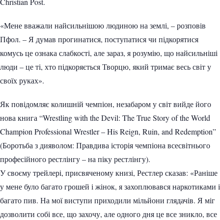
Christian Post.
«Мене вважали найсильнішою людиною на землі, – розповів
Пфол. – Я думав прогинатися, поступатися чи підкорятися
комусь це ознака слабкості, але зараз, я розумію, що найсильніші
люди – це ті, хто підкоряється Творцю, який тримає весь світ у
своїх руках».
Як повідомляє колишній чемпіон, незабаром у світ вийде його
нова книга “Wrestling with the Devil: The True Story of the World
Champion Professional Wrestler – His Reign, Ruin, and Redemption”
(Боротьба з дияволом: Правдива історія чемпіона всесвітнього
професійного рестлінгу – на піку рестлінгу).
У своєму трейлері, присвяченому книзі, Рестлер сказав: «Раніше
у мене було багато грошей і жінок, я захоплювався наркотиками і
багато пив. На мої виступи приходили мільйони глядачів. Я міг
дозволити собі все, що захочу, але одного дня це все зникло, все