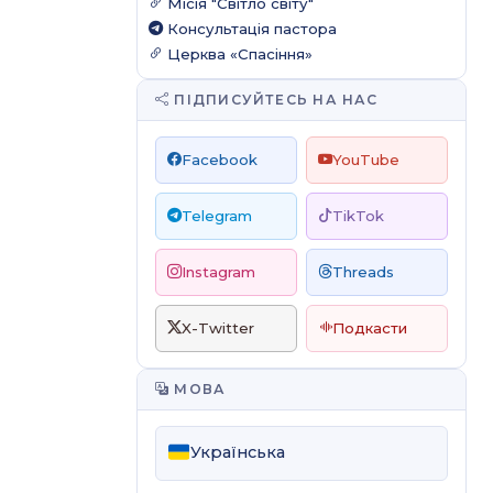
Місія "Світло світу"
Консультація пастора
Церква «Спасіння»
ПІДПИСУЙТЕСЬ НА НАС
Facebook
YouTube
Telegram
TikTok
Instagram
Threads
X-Twitter
Подкасти
МОВА
Українська