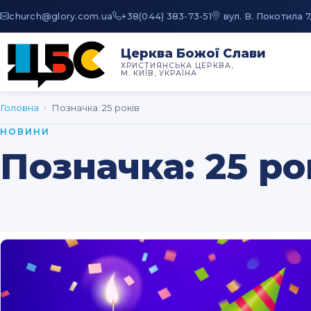
au.moc.yrolg@hcruhc
+38(044) 383-73-51
вул. В. Покотила 7
Церква Божої Слави
ХРИСТИЯНСЬКА ЦЕРКВА,
М. КИЇВ, УКРАЇНА
Головна
›
Позначка:
25 років
НОВИНИ
Позначка:
25 ро