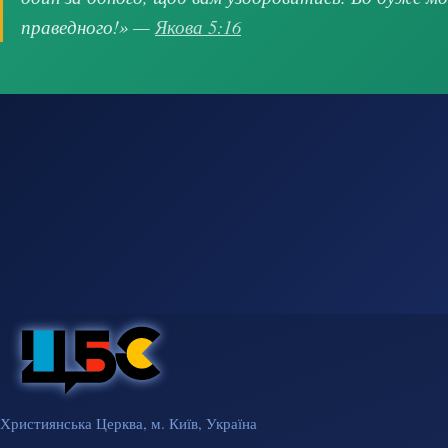
праведного!» —
Якова 5:16
Християнська Церква, м. Київ, Україна