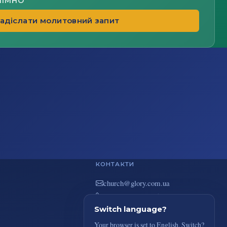
НІМНО
адіслати молитовний запит
КОНТАКТИ
au.moc.yrolg@hcruhc
+38(044) 383-73-51
вул. В. Покотила 7/2, Київ
Switch language?
Your browser is set to English. Switch?