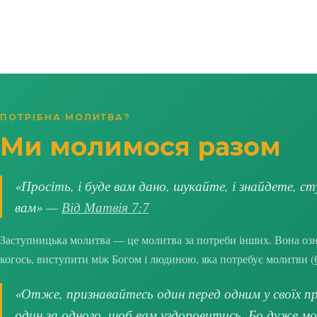
ПОТРІБНА МОЛИТВА?
Ми молимося разом
«Просіть, і буде вам дано, шукайте, і знайдете, ст
вам» —
Від Матвія 7:7
Заступницька молитва — це молитва за потреби інших. Вона озна
когось, виступити між Богом і людиною, яка потребує молитви (
«Отже, признавайтесь один перед одним у своїх про
один за одного, щоб вам уздоровитись. Бо дуже м