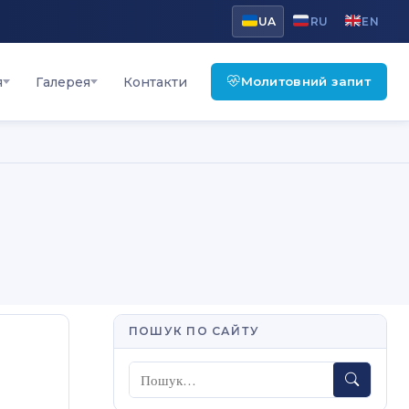
UA
RU
EN
Молитовний запит
я
Галерея
Контакти
ПОШУК ПО САЙТУ
Пошук