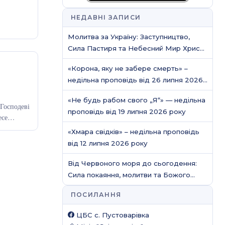
НЕДАВНІ ЗАПИСИ
Молитва за Україну: Заступництво,
Сила Пастиря та Небесний Мир Христа
/ Молитовне служіння
«Корона, яку не забере смерть» –
недільна проповідь від 26 липня 2026
року
«Не будь рабом свого „Я“» — недільна
 Господеві
проповідь від 19 липня 2026 року
есе
«Хмара свідків» – недільна проповідь
від 12 липня 2026 року
Від Червоного моря до сьогодення:
Сила покаяння, молитви та Божого
захисту
ПОСИЛАННЯ
ЦБС c. Пустоварівка