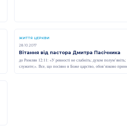
ЖИТТЯ ЦЕРКВИ
28.10.2017
Вітання від пастора Дмитра Пасічника
до Римлян 12:11: «У ревності не слабніть; духом полум’яніть;
служите;». Все, що посіяно в Боже царство, обов’язково прин
плоди.…