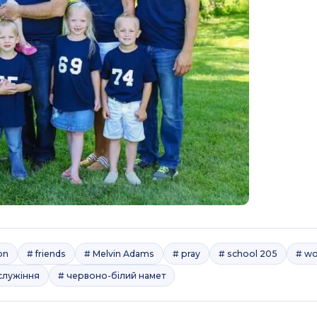
on
# friends
# Melvin Adams
# pray
# school 205
# wo
служіння
# червоно-білий намет