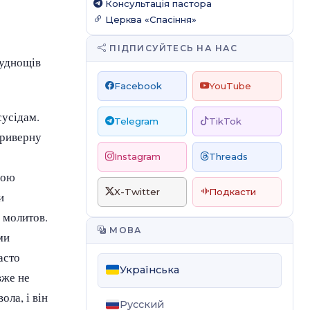
Консультація пастора
Церква «Спасіння»
ПІДПИСУЙТЕСЬ НА НАС
руднощів
Facebook
YouTube
сусідам.
Telegram
TikTok
 приверну
Instagram
Threads
шою
X-Twitter
Подкасти
и
х молитов.
МОВА
ми
асто
Українська
вже не
ола, і він
Русский