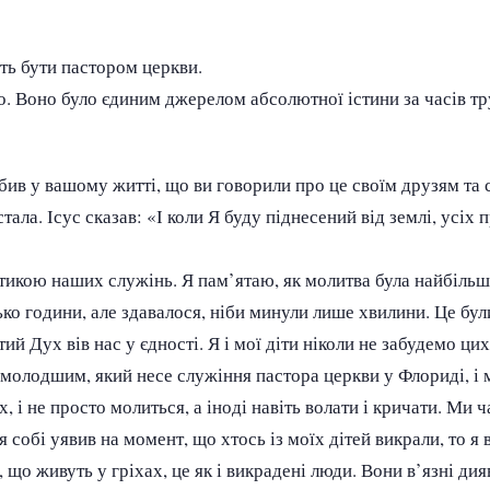
сть бути пастором церкви.
го. Воно було єдиним джерелом абсолютної істини за часів т
обив у вашому житті, що ви говорили про це своїм друзям та 
тала. Ісус сказав: «І коли Я буду піднесений від землі, усіх
стикою наших служінь. Я пам’ятаю, як молитва була найбіль
ко години, але здавалося, ніби минули лише хвилини. Це бул
тий Дух вів нас у єдності. Я і мої діти ніколи не забудемо ци
молодшим, який несе служіння пастора церкви у Флориді, і 
, і не просто молиться, а іноді навіть волати і кричати. Ми ч
 собі уявив на момент, що хтось із моїх дітей викрали, то я 
 що живуть у гріхах, це як і викрадені люди. Вони в’язні дияв