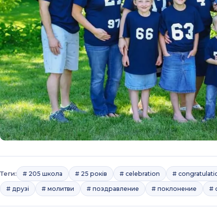
Теги:
# 205 школа
# 25 років
# celebration
# congratulati
# друзі
# молитви
# поздравление
# поклонение
# 