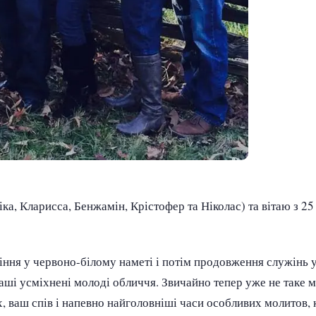
іка, Кларисса, Бенжамін, Крістофер та Ніколас) та вітаю з 2
жіння у червоно-білому наметі і потім продовження служінь 
ваші усміхнені молоді обличчя. Звичайно тепер уже не таке м
х, ваш спів і напевно найголовніші часи особливих молитов, 