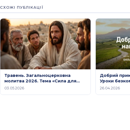
СХОЖІ ПУБЛІКАЦІЇ
Травень. Загальноцерковна
Добрий прик
молитва 2026. Тема «Сила для
Уроки безко
свідчення та хлібопереломлення»
служіння, не
03.05.2026
26.04.2026
26 квітня 20