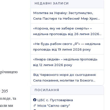
НЕДАВНІ ЗАПИСИ
Молитва за Україну: Заступництво,
Сила Пастиря та Небесний Мир Христа
/ Молитовне служіння
«Корона, яку не забере смерть» –
недільна проповідь від 26 липня 2026
року
«Не будь рабом свого „Я“» — недільна
проповідь від 19 липня 2026 року
«Хмара свідків» – недільна проповідь
від 12 липня 2026 року
5 річницею
Від Червоного моря до сьогодення:
Сила покаяння, молитви та Божого
захисту
ПОСИЛАННЯ
у 205
олоде, та
ЦБС c. Пустоварівка
коли ми
Місія "Світло світу"