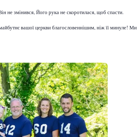
ін не змінився, Його рука не скоротилася, щоб спасти.
 майбутнє вашої церкви благословеннішим, ніж її минуле! М