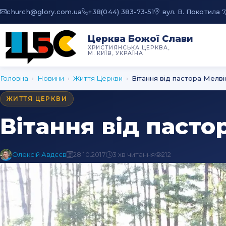
au.moc.yrolg@hcruhc
+38(044) 383-73-51
вул. В. Покотила 7
Церква Божої Слави
ХРИСТИЯНСЬКА ЦЕРКВА,
М. КИЇВ, УКРАЇНА
Головна
›
Новини
›
Життя Церкви
›
Вітання від пастора Мелв
ЖИТТЯ ЦЕРКВИ
Вітання від паст
Олексій Авдєєв
28.10.2017
3 хв читання
212