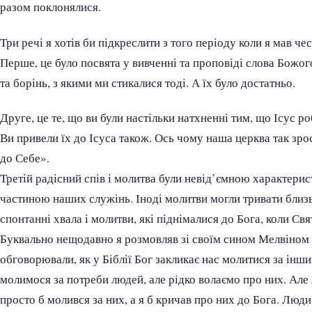
разом поклонялися.
Три речі я хотів би підкреслити з того періоду коли я мав че
Перше, це було посвята у вивченні та проповіді слова Божо
та борінь, з якими ми стикалися тоді. А їх було достатньо.
Друге, це те, що ви були настільки натхненні тим, що Ісус р
Ви привели їх до Ісуса також. Ось чому наша церква так зрос
до Себе».
Третій радісний спів і молитва були невід’ємною характери
частиною наших служінь. Іноді молитви могли тривати близь
спонтанні хвала і молитви, які піднімалися до Бога, коли Свя
Буквально нещодавно я розмовляв зі своїм сином Мелвіном 
обговорювали, як у Біблії Бог закликає нас молитися за інших
молимося за потреби людей, але рідко волаємо про них. Але я
просто б молився за них, а я б кричав про них до Бога. Люди,