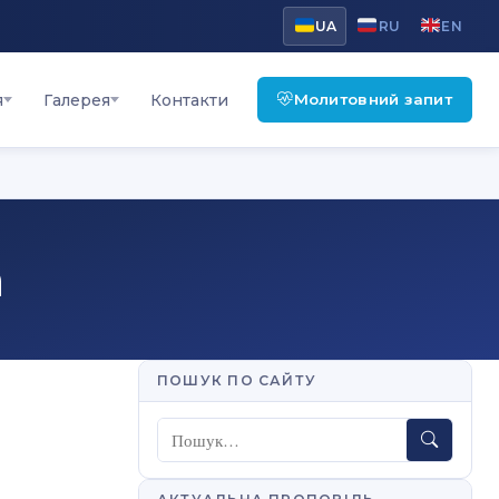
UA
RU
EN
Молитовний запит
я
Галерея
Контакти
а
ПОШУК ПО САЙТУ
Пошук