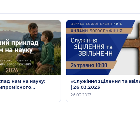
лад нам на науку:
«Служіння зцілення та зві
мпромісного
| 26.03.2023
дільна проповідь від
26.03.2023
26 року