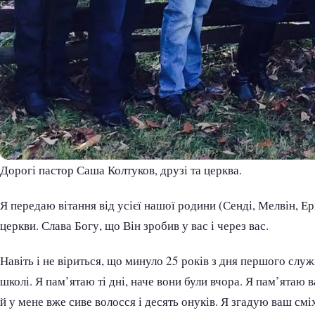
Дорогі пастор Саша Колтуков, друзі та церква.
Я передаю вітання від усієї нашої родини (Сенді, Мелвін, Ер
церкви. Слава Богу, що Він зробив у вас і через вас.
Навіть і не віриться, що минуло 25 років з дня першого слу
школі. Я пам’ятаю ті дні, наче вони були вчора. Я пам’ятаю 
й у мене вже сиве волосся і десять онуків. Я згадую ваш смі