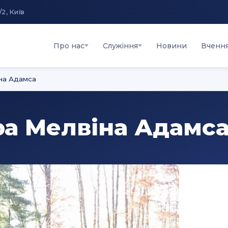
/2, Київ
Про нас
Служіння
Новини
Вченн
іна Адамса
ора Мелвіна Адамс