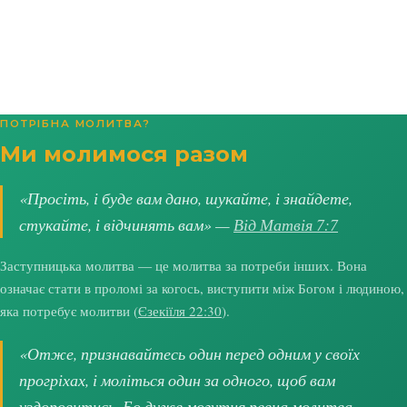
ПОТРІБНА МОЛИТВА?
Ми молимося разом
«Просіть, і буде вам дано, шукайте, і знайдете,
стукайте, і відчинять вам» —
Від Матвія 7:7
Заступницька молитва — це молитва за потреби інших. Вона
означає стати в проломі за когось, виступити між Богом і людиною,
яка потребує молитви (
Єзекіїля 22:30
).
«Отже, признавайтесь один перед одним у своїх
прогріхах, і моліться один за одного, щоб вам
уздоровитись. Бо дуже могутня ревна молитва