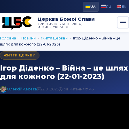
UA
RU
EN
Церква Божої Слави
ХРИСТИЯНСЬКА ЦЕРКВА,
М. КИЇВ, УКРАЇНА
Головна
›
Новини
›
Життя Церкви
›
Ігор Діденко – Війна – це
шлях для кожного (22-01-2023)
ЖИТТЯ ЦЕРКВИ
Ігор Діденко – Війна – це шлях
для кожного (22-01-2023)
Олексій Авдєєв
22.01.2023
1 хв читання
145