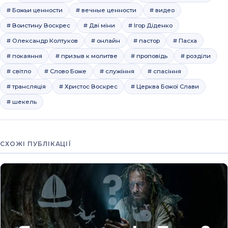
# Божьи ценности
# вечные ценности
# видео
# Воистину Воскрес
# Дві міни
# Ігор Діденко
# Олександр Колтуков
# онлайн
# пастор
# Пасха
# покаяння
# призыв к молитве
# проповідь
# розділи
# світло
# Слово Боже
# служіння
# спасіння
# трансляція
# Христос Воскрес
# Церква Божої Слави
# шекель
СХОЖІ ПУБЛІКАЦІЇ