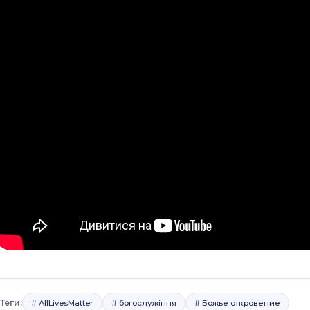
Теги:
# AllLivesMatter
# богослужіння
# Божье откровение