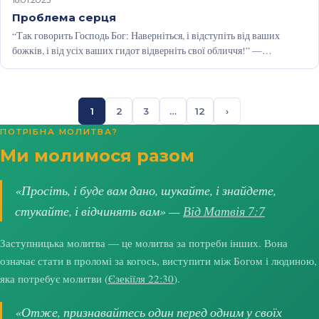
Проблема серця
“Так говорить Господь Бог: Наверніться, і відступіть від ваших
божків, і від усіх ваших гидот відверніть свої обличчя!” —
Єзекіїля…
1
2
3
…
12
›
ПОТРІБНА МОЛИТВА?
Ми молимося разом
«Просіть, і буде вам дано, шукайте, і знайдете,
стукайте, і відчинять вам» —
Від Матвія 7:7
Заступницька молитва — це молитва за потреби інших. Вона
означає стати в проломі за когось, виступити між Богом і людиною,
яка потребує молитви (
Єзекіїля 22:30
).
«Отже, признавайтесь один перед одним у своїх