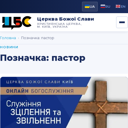
UA
RU
EN
Церква Божої Слави
ХРИСТИЯНСЬКА ЦЕРКВА,
М. КИЇВ, УКРАЇНА
Головна
›
Позначка:
пастор
НОВИНИ
Позначка:
пастор