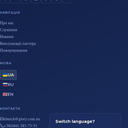
НАВІГАЦІЯ
Про нас
Служіння
Новини
Консультації пастора
Пожертвування
МОВА
UA
RU
EN
КОНТАКТИ
au.moc.yrolg@hcruhc
Switch language?
+38(044) 383-73-51