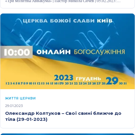
«Три молитвы Аввакума» | Пастор Микола Сичев | 05.02.2023:
https://youtu.be/dYn5cmgFCc0
ЖИТТЯ ЦЕРКВИ
29.01.2023
Олександр Колтуков – Свої свині ближче до
тіла (29-01-2023)