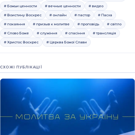
# Божьи ценности
# вечные ценности
# видео
# Воистину Воскрес
# онлайн
# пастор
# Пасха
# покаяння
# призыв к молитве
# проповідь
# світло
# Слово Боже
# служіння
# спасіння
# трансляція
# Христос Воскрес
# Церква Божої Слави
СХОЖІ ПУБЛІКАЦІЇ