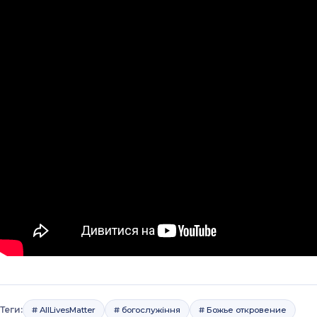
Теги:
# AllLivesMatter
# богослужіння
# Божье откровение