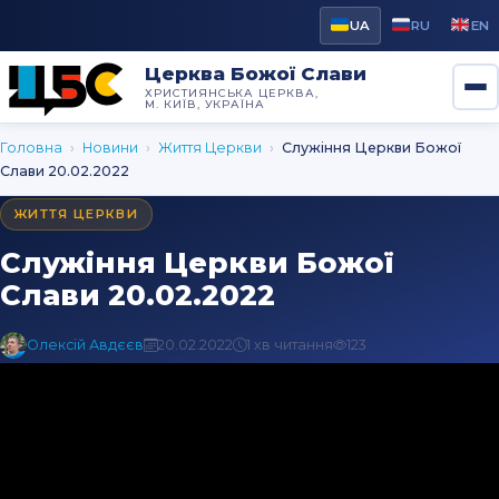
UA
RU
EN
Церква Божої Слави
ХРИСТИЯНСЬКА ЦЕРКВА,
М. КИЇВ, УКРАЇНА
Головна
›
Новини
›
Життя Церкви
›
Cлужіння Церкви Божої
Слави 20.02.2022
ЖИТТЯ ЦЕРКВИ
Cлужіння Церкви Божої
Слави 20.02.2022
Олексій Авдєєв
20.02.2022
1 хв читання
123