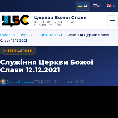
UA
RU
EN
Церква Божої Слави
ХРИСТИЯНСЬКА ЦЕРКВА,
М. КИЇВ, УКРАЇНА
Головна
›
Новини
›
Життя Церкви
›
Cлужіння Церкви Божої
Слави 12.12.2021
ЖИТТЯ ЦЕРКВИ
Cлужіння Церкви Божої
Слави 12.12.2021
Олексій Авдєєв
12.12.2021
1 хв читання
105