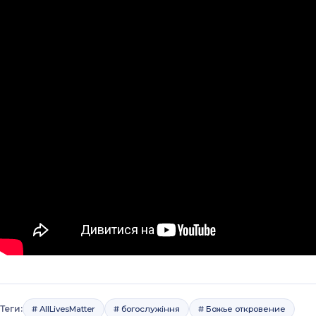
Теги:
# AllLivesMatter
# богослужіння
# Божье откровение