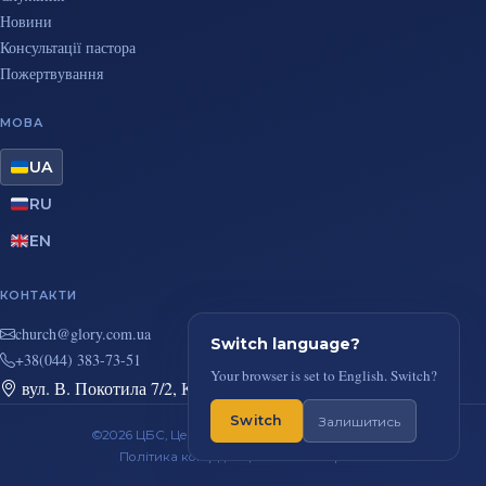
Новини
Консультації пастора
Пожертвування
МОВА
UA
RU
EN
КОНТАКТИ
au.moc.yrolg@hcruhc
Switch language?
+38(044) 383-73-51
Your browser is set to English. Switch?
вул. В. Покотила 7/2, Київ
Switch
Залишитись
©2026 ЦБС, Церква Повного Євангелія, м. Київ
Політика конфіденційності
RSS-стрічка