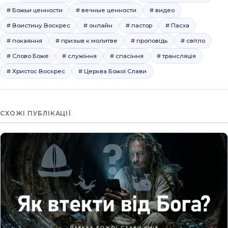
# Божьи ценности
# вечные ценности
# видео
# Воистину Воскрес
# онлайн
# пастор
# Пасха
# покаяння
# призыв к молитве
# проповідь
# світло
# Слово Боже
# служіння
# спасіння
# трансляція
# Христос Воскрес
# Церква Божої Слави
СХОЖІ ПУБЛІКАЦІЇ