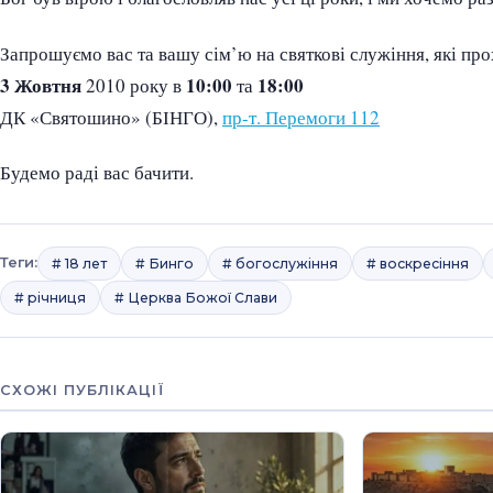
Запрошуємо вас та вашу сім’ю на святкові служіння, які пр
3 Жовтня
10:00
18:00
2010 року в
та
ДК «Святошино» (БІНГО),
пр-т. Перемоги 112
Будемо раді вас бачити.
Теги:
# 18 лет
# Бинго
# богослужіння
# воскресіння
# річниця
# Церква Божої Слави
СХОЖІ ПУБЛІКАЦІЇ