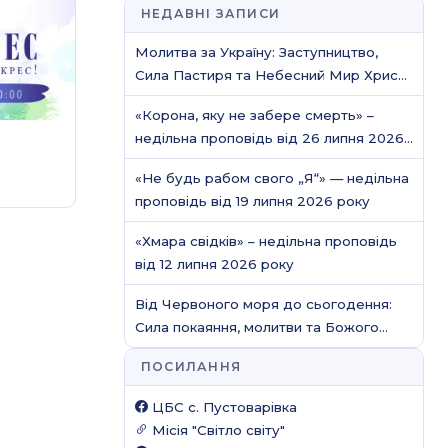
НЕДАВНІ ЗАПИСИ
Молитва за Україну: Заступництво,
Сила Пастиря та Небесний Мир Христа
/ Молитовне служіння
«Корона, яку не забере смерть» –
недільна проповідь від 26 липня 2026
року
«Не будь рабом свого „Я“» — недільна
проповідь від 19 липня 2026 року
«Хмара свідків» – недільна проповідь
від 12 липня 2026 року
Від Червоного моря до сьогодення:
Сила покаяння, молитви та Божого
захисту
ПОСИЛАННЯ
ЦБС c. Пустоварівка
Місія "Світло світу"