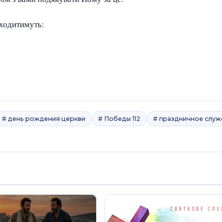
оходитимуть:
# день рождения церкви
# Победы 112
# праздничное служ