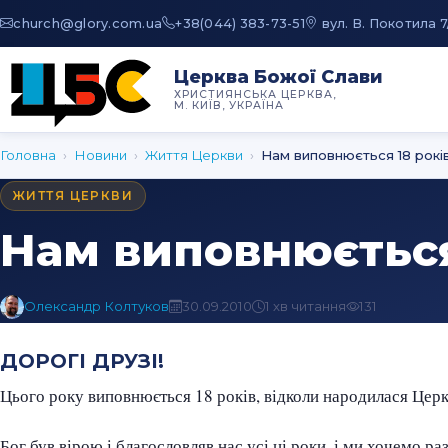
au.moc.yrolg@hcruhc
+38(044) 383-73-51
вул. В. Покотила 7
Церква Божої Слави
ХРИСТИЯНСЬКА ЦЕРКВА,
М. КИЇВ, УКРАЇНА
Головна
›
Новини
›
Життя Церкви
›
Нам виповнюється 18 рокі
ЖИТТЯ ЦЕРКВИ
Нам виповнюється
Олександр Колтуков
30.09.2010
1 хв читання
131
ДОРОГІ ДРУЗІ!
Цього року виповнюється 18 років, відколи народилася Цер
Бог був вірою і благословляв нас усі ці роки, і ми хочемо р