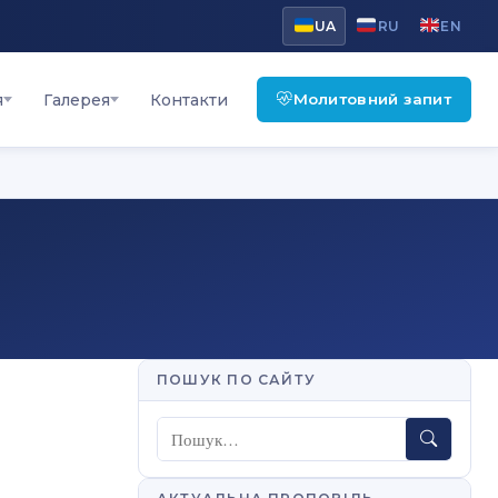
UA
RU
EN
Молитовний запит
я
Галерея
Контакти
ПОШУК ПО САЙТУ
Пошук