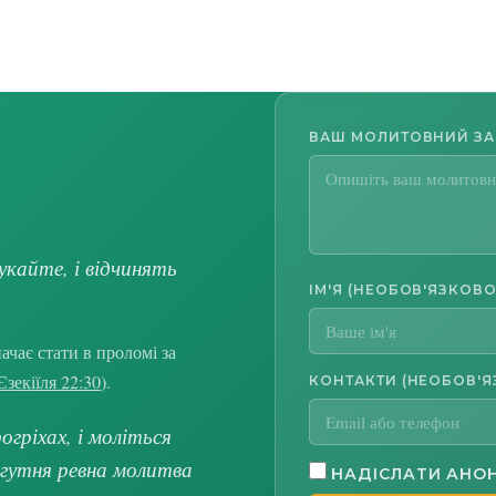
ВАШ МОЛИТОВНИЙ З
укайте, і відчинять
ІМ'Я (НЕОБОВ'ЯЗКОВО
чає стати в проломі за
Єзекіїля 22:30
).
КОНТАКТИ (НЕОБОВ'Я
гріхах, і моліться
огутня ревна молитва
НАДІСЛАТИ АНО