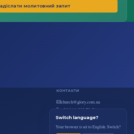
адіслати молитовний запит
КОНТАКТИ
au.moc.yrolg@hcruhc
+38(044) 383-73-51
вул. В. Покотила 7/2, Київ
Switch language?
Your browser is set to English. Switch?