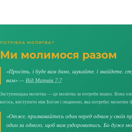
ПОТРІБНА МОЛИТВА?
Ми молимося разом
«Просіть, і буде вам дано, шукайте, і знайдете, ст
вам» —
Від Матвія 7:7
Заступницька молитва — це молитва за потреби інших. Вона озна
когось, виступити між Богом і людиною, яка потребує молитви (
«Отже, признавайтесь один перед одним у своїх про
один за одного, щоб вам уздоровитись. Бо дуже м