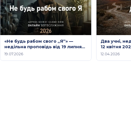
«Не будь рабом свого „Я“» —
Два учні, не
недільна проповідь від 19 липня
12 квітня 20
2026 року
19.07.2026
12.04.2026