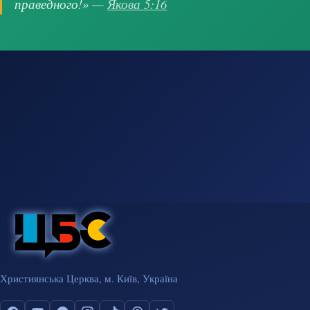
праведного!» —
Якова 5:16
Християнська Церква, м. Київ, Україна