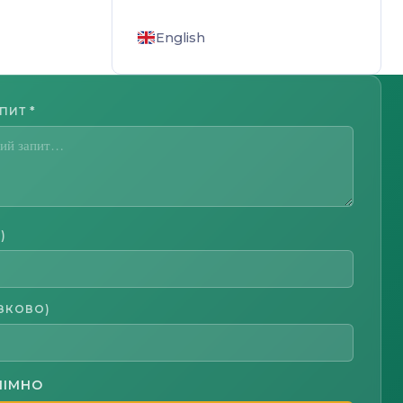
English
АПИТ
*
)
ЗКОВО)
НІМНО