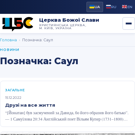
UA
RU
EN
Церква Божої Слави
ХРИСТИЯНСЬКА ЦЕРКВА,
М. КИЇВ, УКРАЇНА
Головна
›
Позначка:
Саул
НОВИНИ
Позначка:
Саул
ЗАГАЛЬНЕ
15.12.2022
Друзі на все життя
“[Йонатан] був засмучений за Давида, бо його образив його батько”.
— 1 Самуїлова 20:34 Англійський поет Вільям Купер (1731–1800)
знайшов…