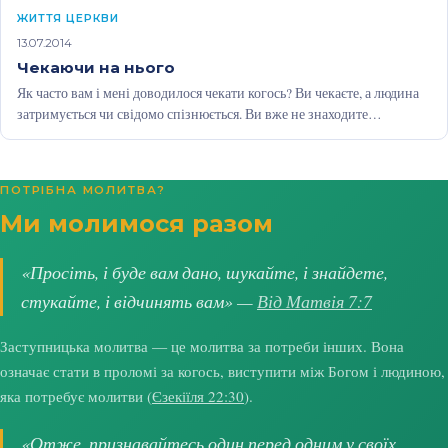
ЖИТТЯ ЦЕРКВИ
13.07.2014
Чекаючи на нього
Як часто вам і мені доводилося чекати когось? Ви чекаєте, а людина
затримується чи свідомо спізнюється. Ви вже не знаходите…
ПОТРІБНА МОЛИТВА?
Ми молимося разом
«Просіть, і буде вам дано, шукайте, і знайдете,
стукайте, і відчинять вам» —
Від Матвія 7:7
Заступницька молитва — це молитва за потреби інших. Вона
означає стати в проломі за когось, виступити між Богом і людиною,
яка потребує молитви (
Єзекіїля 22:30
).
«Отже, признавайтесь один перед одним у своїх