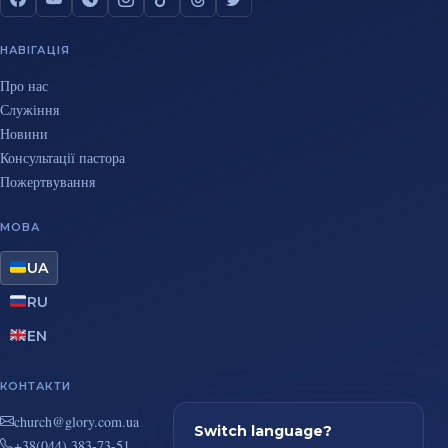
НАВІГАЦІЯ
Про нас
Служіння
Новини
Консультації пастора
Пожертвування
МОВА
UA
RU
EN
КОНТАКТИ
au.moc.yrolg@hcruhc
Switch language?
+38(044) 383-73-51