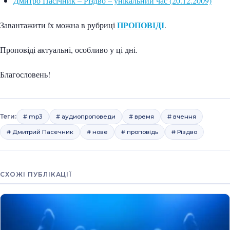
Дмитро Пасічник – Різдво – унікальний час (20.12.2009)
ПРОПОВІДІ
Завантажити їх можна в рубриці
.
Проповіді актуальні, особливо у ці дні.
Благословень!
Теги:
# mp3
# аудиопроповеди
# время
# вчення
# Дмитрий Пасечник
# нове
# проповідь
# Різдво
СХОЖІ ПУБЛІКАЦІЇ