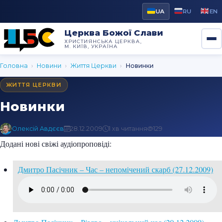
UA
RU
EN
Церква Божої Слави
ХРИСТИЯНСЬКА ЦЕРКВА,
М. КИЇВ, УКРАЇНА
Головна
›
Новини
›
Життя Церкви
›
Новинки
ЖИТТЯ ЦЕРКВИ
Новинки
Олексій Авдєєв
28.12.2009
1 хв читання
129
Додані нові свіжі аудіопроповіді:
Дмитро Пасічник – Час – непомічений скарб (27.12.2009)