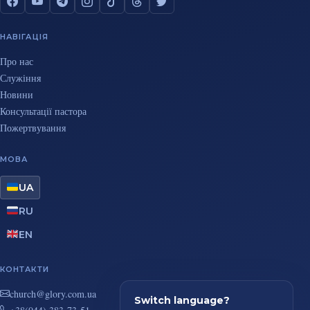
НАВІГАЦІЯ
Про нас
Служіння
Новини
Консультації пастора
Пожертвування
МОВА
UA
RU
EN
КОНТАКТИ
au.moc.yrolg@hcruhc
Switch language?