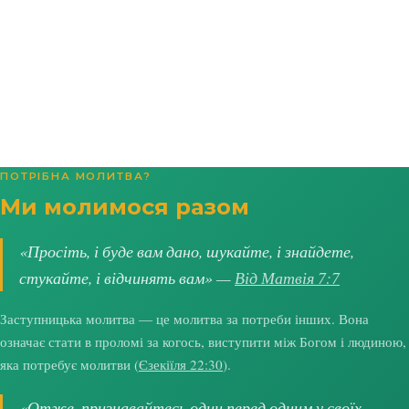
ПОТРІБНА МОЛИТВА?
Ми молимося разом
«Просіть, і буде вам дано, шукайте, і знайдете,
стукайте, і відчинять вам» —
Від Матвія 7:7
Заступницька молитва — це молитва за потреби інших. Вона
означає стати в проломі за когось, виступити між Богом і людиною,
яка потребує молитви (
Єзекіїля 22:30
).
«Отже, признавайтесь один перед одним у своїх