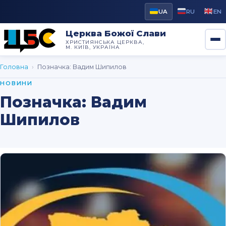
UA
RU
EN
Церква Божої Слави
ХРИСТИЯНСЬКА ЦЕРКВА,
М. КИЇВ, УКРАЇНА
Головна
›
Позначка:
Вадим Шипилов
НОВИНИ
Позначка:
Вадим
Шипилов