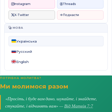
Instagram
Threads
X-Twitter
Подкасти
МОВА
Українська
Русский
English
ПОТРІБНА МОЛИТВА?
Ми молимося разом
«Просіть, і буде вам дано, шукайте, і знайдете,
стукайте, і відчинять вам» —
Від Матвія 7:7