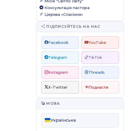
Місія "Світло світу"
Консультація пастора
Церква «Спасіння»
ПІДПИСУЙТЕСЬ НА НАС
Facebook
YouTube
Telegram
TikTok
Instagram
Threads
X-Twitter
Подкасти
МОВА
Українська