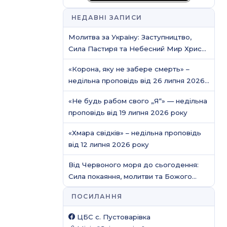
НЕДАВНІ ЗАПИСИ
Молитва за Україну: Заступництво,
Сила Пастиря та Небесний Мир Христа
/ Молитовне служіння
«Корона, яку не забере смерть» –
недільна проповідь від 26 липня 2026
року
«Не будь рабом свого „Я“» — недільна
проповідь від 19 липня 2026 року
«Хмара свідків» – недільна проповідь
від 12 липня 2026 року
Від Червоного моря до сьогодення:
Сила покаяння, молитви та Божого
захисту
ПОСИЛАННЯ
ЦБС c. Пустоварівка