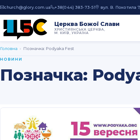
au.moc.yrolg@hcruhc
+38(044) 383-73-51
вул. В. Покотила 7
Церква Божої Слави
ХРИСТИЯНСЬКА ЦЕРКВА,
М. КИЇВ, УКРАЇНА
Головна
›
Позначка:
Podyaka Fest
НОВИНИ
Позначка:
Podya