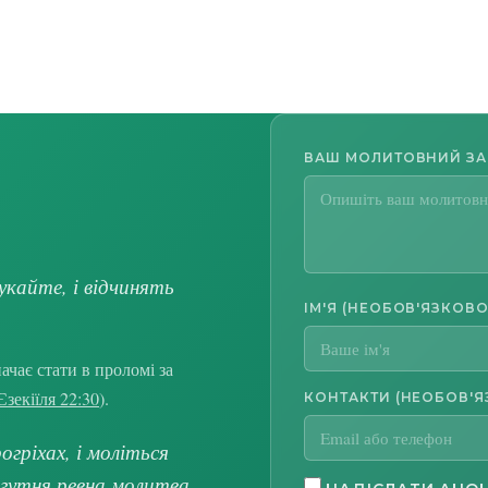
ВАШ МОЛИТОВНИЙ З
укайте, і відчинять
ІМ'Я (НЕОБОВ'ЯЗКОВО
чає стати в проломі за
Єзекіїля 22:30
).
КОНТАКТИ (НЕОБОВ'Я
гріхах, і моліться
огутня ревна молитва