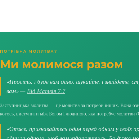
ПОТРІБНА МОЛИТВА?
Ми молимося разом
«Просіть, і буде вам дано, шукайте, і знайдете, ст
вам» —
Від Матвія 7:7
Заступницька молитва — це молитва за потреби інших. Вона озна
когось, виступити між Богом і людиною, яка потребує молитви (
«Отже, признавайтесь один перед одним у своїх про
один за одного, щоб вам уздоровитись. Бо дуже м