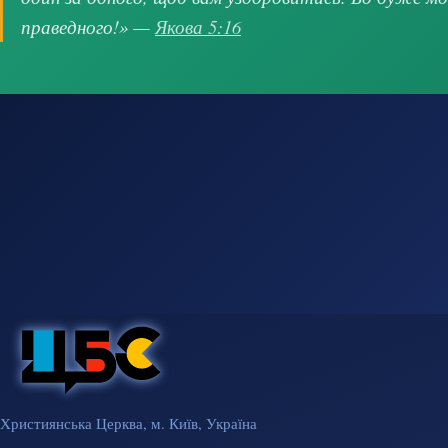
праведного!» —
Якова 5:16
Християнська Церква, м. Київ, Україна