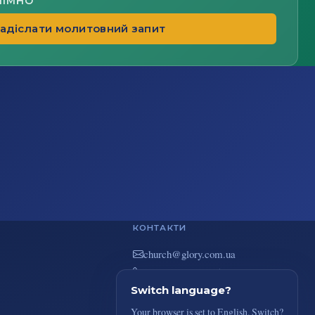
НІМНО
адіслати молитовний запит
КОНТАКТИ
au.moc.yrolg@hcruhc
+38(044) 383-73-51
вул. В. Покотила 7/2, Київ
Switch language?
Your browser is set to English. Switch?