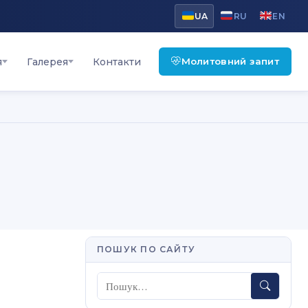
UA
RU
EN
Молитовний запит
я
Галерея
Контакти
ПОШУК ПО САЙТУ
Пошук