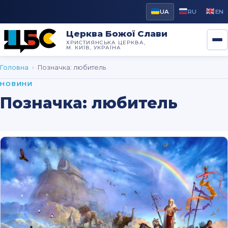
UA
RU
EN
Церква Божої Слави
ХРИСТИЯНСЬКА ЦЕРКВА,
М. КИЇВ, УКРАЇНА
Головна
›
Позначка:
любитель
НОВИНИ
Позначка:
любитель