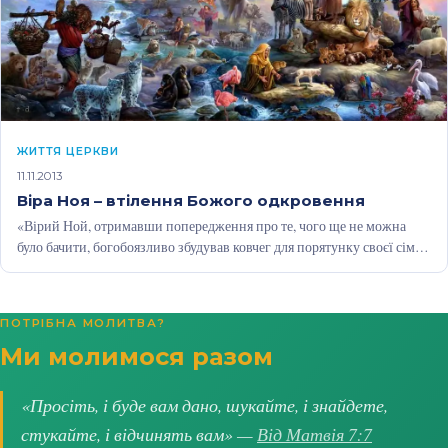
ЖИТТЯ ЦЕРКВИ
11.11.2013
Віра Ноя – втілення Божого одкровення
«Вірий Ной, отримавши попередження про те, чого ще не можна
було бачити, богобоязливо збудував ковчег для порятунку своєї сім’ї.
Своєю…
ПОТРІБНА МОЛИТВА?
Ми молимося разом
«Просіть, і буде вам дано, шукайте, і знайдете,
стукайте, і відчинять вам» —
Від Матвія 7:7