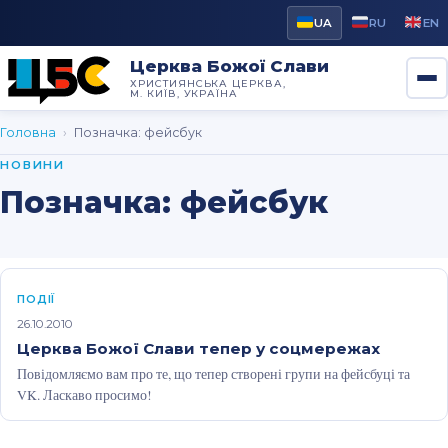
UA
RU
EN
Церква Божої Слави
ХРИСТИЯНСЬКА ЦЕРКВА,
М. КИЇВ, УКРАЇНА
Головна
›
Позначка:
фейсбук
НОВИНИ
Позначка:
фейсбук
ПОДІЇ
26.10.2010
Церква Божої Слави тепер у соцмережах
Повідомляємо вам про те, що тепер створені групи на фейсбуці та
VK. Ласкаво просимо!