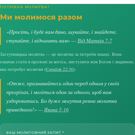
ПОТРІБНА МОЛИТВА?
Ми молимося разом
«Просіть, і буде вам дано, шукайте, і знайдете,
стукайте, і відчинять вам» —
Від Матвія 7:7
Заступницька молитва — це молитва за потреби інших. Вона
означає стати в проломі за когось, виступити між Богом і людиною,
яка потребує молитви (
Єзекіїля 22:30
).
«Отже, признавайтесь один перед одним у своїх
прогріхах, і моліться один за одного, щоб вам
уздоровитись. Бо дуже могутня ревна молитва
праведного!» —
Якова 5:16
ВАШ МОЛИТОВНИЙ ЗАПИТ
*