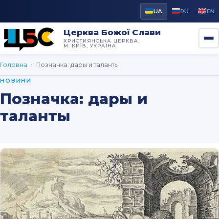
UA
RU
EN
Церква Божої Слави
ХРИСТИЯНСЬКА ЦЕРКВА,
М. КИЇВ, УКРАЇНА
Головна
›
Позначка:
дары и таланты
НОВИНИ
Позначка:
дары и
таланты