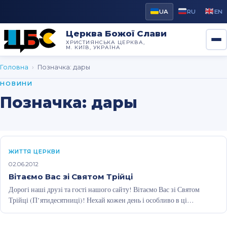
UA
RU
EN
Церква Божої Слави
ХРИСТИЯНСЬКА ЦЕРКВА,
М. КИЇВ, УКРАЇНА
Головна
›
Позначка:
дары
НОВИНИ
Позначка:
дары
ЖИТТЯ ЦЕРКВИ
02.06.2012
Вітаємо Вас зі Святом Трійці
Дорогі наші друзі та гості нашого сайту! Вітаємо Вас зі Святом
Трійці (П’ятидесятниці)! Нехай кожен день і особливо в ці…