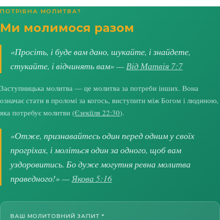
ПОТРІБНА МОЛИТВА?
Ми молимося разом
«Просіть, і буде вам дано, шукайте, і знайдете,
стукайте, і відчинять вам» —
Від Матвія 7:7
Заступницька молитва — це молитва за потреби інших. Вона
означає стати в проломі за когось, виступити між Богом і людиною,
яка потребує молитви (
Єзекіїля 22:30
).
«Отже, признавайтесь один перед одним у своїх
прогріхах, і моліться один за одного, щоб вам
уздоровитись. Бо дуже могутня ревна молитва
праведного!» —
Якова 5:16
ВАШ МОЛИТОВНИЙ ЗАПИТ
*