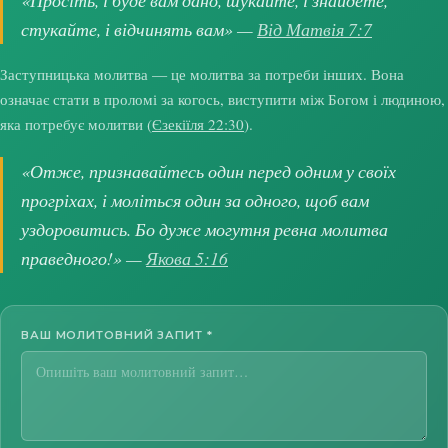
«Просіть, і буде вам дано, шукайте, і знайдете,
стукайте, і відчинять вам» —
Від Матвія 7:7
Заступницька молитва — це молитва за потреби інших. Вона
означає стати в проломі за когось, виступити між Богом і людиною,
яка потребує молитви (
Єзекіїля 22:30
).
«Отже, признавайтесь один перед одним у своїх
прогріхах, і моліться один за одного, щоб вам
уздоровитись. Бо дуже могутня ревна молитва
праведного!» —
Якова 5:16
ВАШ МОЛИТОВНИЙ ЗАПИТ
*