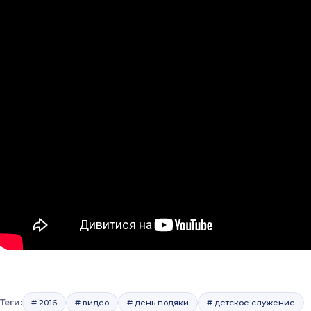
Теги:
# 2016
# видео
# день подяки
# детское служение