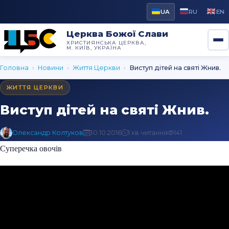
UA
RU
EN
Церква Божої Слави
ХРИСТИЯНСЬКА ЦЕРКВА,
М. КИЇВ, УКРАЇНА
Головна
›
Новини
›
Життя Церкви
›
Виступ дітей на святі Жнив.
ЖИТТЯ ЦЕРКВИ
Виступ дітей на святі Жнив.
Олександр Колтуков
30.10.2016
1 хв читання
141
Суперечка овочів