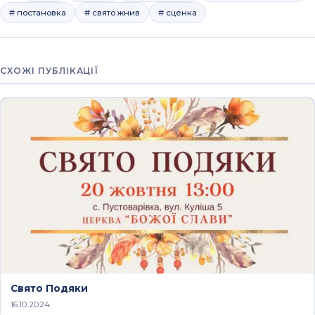
# постановка
# свято жнив
# сценка
СХОЖІ ПУБЛІКАЦІЇ
Свято Подяки
16.10.2024