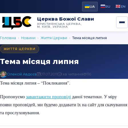
UA
RU
EN
Церква Божої Слави
ХРИСТИЯНСЬКА ЦЕРКВА,
М. КИЇВ, УКРАЇНА
Головна
›
Новини
›
Життя Церкви
›
Тема місяця липня
ЖИТТЯ ЦЕРКВИ
Тема місяця липня
Олексій Авдєєв
07.07.2011
1 хв читання
116
Тема місяця липня – “Покликання”.
Пропонуємо
завантажити проповіді
даної тематики. У міру
появи проповідей, ми будемо додавати їх на сайт для скачування
та прослуховування.