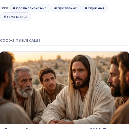
Теги:
# предназначение
# призвание
# служіння
# тема місяця
СХОЖІ ПУБЛІКАЦІЇ