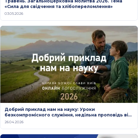
Травень. Загальноцерковна молитва 2026. Тема
«Сила для свідчення та хлібопереломлення»
03.05.2026
Добрий приклад нам на науку: Уроки
безкомпромісного служіння, недільна проповідь від
26 квітня 2026 року
26.04.2026