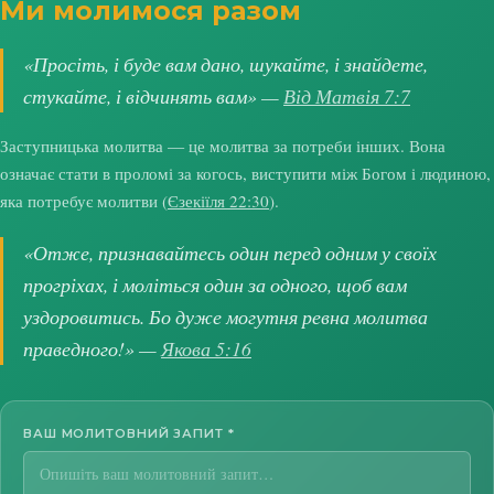
Ми молимося разом
«Просіть, і буде вам дано, шукайте, і знайдете,
стукайте, і відчинять вам» —
Від Матвія 7:7
Заступницька молитва — це молитва за потреби інших. Вона
означає стати в проломі за когось, виступити між Богом і людиною,
яка потребує молитви (
Єзекіїля 22:30
).
«Отже, признавайтесь один перед одним у своїх
прогріхах, і моліться один за одного, щоб вам
уздоровитись. Бо дуже могутня ревна молитва
праведного!» —
Якова 5:16
ВАШ МОЛИТОВНИЙ ЗАПИТ
*