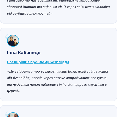
здорової дитини та зцілення сім’ї через звільнення чоловіка
від згубних залежностей»
Інна Кабанець
Бог вирішив проблему безпліддя
«Це свідоцтво про всемогутність Бога, який зцілив жінку
від безпліддя, провів через важке випробування розлукою
та чудесним чином відновив сім’ю для щирого служіння в
церкві»