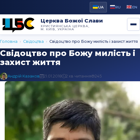
UA
RU
EN
Церква Божої Слави
ХРИСТИЯНСЬКА ЦЕРКВА,
М. КИЇВ, УКРАЇНА
Головна
›
Свідоцтва
›
Свідоцтво про Божу милість і захист життя
Свідоцтво про Божу милість і
захист життя
Андрій Казаков
21.01.2018
2 хв читання
245