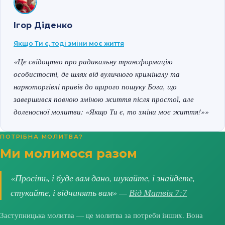
Ігор Діденко
Якщо Ти є, тоді зміни моє життя
«Це свідоцтво про радикальну трансформацію
особистості, де шлях від вуличного криміналу та
наркоторгівлі привів до щирого пошуку Бога, що
завершився повною зміною життя після простої, але
доленосної молитви: «Якщо Ти є, то зміни моє життя!»»
ПОТРІБНА МОЛИТВА?
Ми молимося разом
«Просіть, і буде вам дано, шукайте, і знайдете,
стукайте, і відчинять вам» —
Від Матвія 7:7
Заступницька молитва — це молитва за потреби інших. Вона