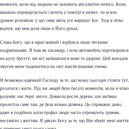
моменти, коли від людини не залежить абсолютно нічого. Коли
машина перевертається і летить у повітрі в кювет, ти всією
душею розумієш: у цю саму мить усе вирішує Бог. Тоді я чітко
відчув, що моя доля лише в Його руках.
Слава Богу, що я зараз живий і відбувся лише легкими
подряпинами. Я їхав як пасажир, і хоча автомобіль перетворився
на купу брухту, ми всі залишилися живі та здорові. Цей випадок
змусив мене подивитися на світ зовсім іншими очима.
Я безмежно вдячний Господу за те, що можу сьогодні стояти тут,
рухатися і жити. Під час аварії було багато моментів, коли я чітко
розумів: нас беріг ангел. Довкола росли дерева, але автівка
пролетіла саме там, де була вільна ділянка. Це справжнє диво,
адже в подібних катастрофах люди часто отримують травми,
несумісні з життям. Я дякую Богу за те, що Він зберіг мені життя
у прямому сенсі цього слова.