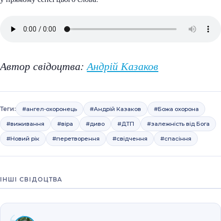
Автор свідоцтва:
Андрій Казаков
Теги:
#ангел-охоронець
#Андрій Казаков
#Божа охорона
#виживання
#віра
#диво
#ДТП
#залежність від Бога
#Новий рік
#перетворення
#свідчення
#спасіння
ІНШІ СВІДОЦТВА