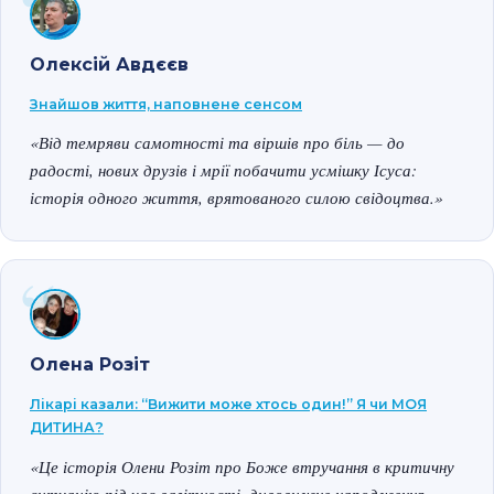
Олексій Авдєєв
Знайшов життя, наповнене сенсом
«Від темряви самотності та віршів про біль — до
радості, нових друзів і мрії побачити усмішку Ісуса:
історія одного життя, врятованого силою свідоцтва.»
Олена Розіт
Лікарі казали: “Вижити може хтось один!” Я чи МОЯ
ДИТИНА?
«Це історія Олени Розіт про Боже втручання в критичну
ситуацію під час вагітності, дивовижне народження