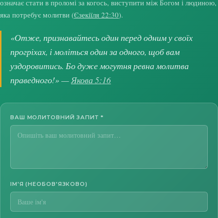
означає стати в проломі за когось, виступити між Богом і людиною,
яка потребує молитви (
Єзекіїля 22:30
).
«Отже, признавайтесь один перед одним у своїх
прогріхах, і моліться один за одного, щоб вам
уздоровитись. Бо дуже могутня ревна молитва
праведного!» —
Якова 5:16
ВАШ МОЛИТОВНИЙ ЗАПИТ
*
ІМ'Я (НЕОБОВ'ЯЗКОВО)