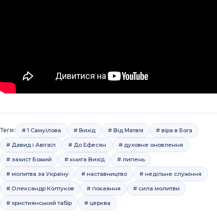
Теги:
# 1 Самуїлова
# Вихід
# Від Матвія
# віра в Бога
# Давид і Авігаїл
# До Ефесян
# духовне оновлення
# захист Божий
# книга Вихід
# липень
# молитва за Україну
# наставництво
# недільне служіння
# Олександр Колтуков
# покаяння
# сила молитви
# християнський табір
# церква