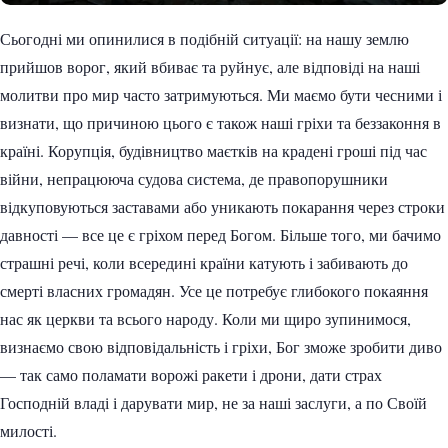
Сьогодні ми опинилися в подібній ситуації: на нашу землю
прийшов ворог, який вбиває та руйнує, але відповіді на наші
молитви про мир часто затримуються. Ми маємо бути чесними і
визнати, що причиною цього є також наші гріхи та беззаконня в
країні. Корупція, будівництво маєтків на крадені гроші під час
війни, непрацююча судова система, де правопорушники
відкуповуються заставами або уникають покарання через строки
давності — все це є гріхом перед Богом. Більше того, ми бачимо
страшні речі, коли всередині країни катують і забивають до
смерті власних громадян. Усе це потребує глибокого покаяння
нас як церкви та всього народу. Коли ми щиро зупинимося,
визнаємо свою відповідальність і гріхи, Бог зможе зробити диво
— так само поламати ворожі ракети і дрони, дати страх
Господній владі і дарувати мир, не за наші заслуги, а по Своїй
милості.