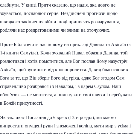
слабнути. У книзі Притч сказано, що надія, яка довго не
збувається, послаблює серце. Нездійснені прогнози щодо
швидкого закінчення війни іноді приносять розчарування,
роблячи нас роздратованими чи злими на оточуючих.
Проте Біблія вчить нас іншому на прикладі Давида та Авігаїл (з
1-ї книги Самуїла). Коли зухвалий Навал образив Давида, той
розлютився і хотів помститися, але Бог послав йому назустріч
Авігаїл, щоб зупинити від кровопролиття. Давид благословив
Бога за те, що Він зберіг його від гріха, адже Бог згодом Сам
справедливо розібрався і з Навалом, і з царем Саулом. Наш
обов’язок — не мститися, а пильнувати свої шляхи і перебувати
в Божій присутності.
Як закликає Послання до Євреїв (12-й розділ), ми маємо
випростати опущені руки і знеможені коліна, мати мир з усіма і
пильнувати, щоб не позбутися Божої благодаті, адже без святості