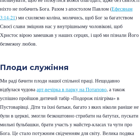
ніхто не побачить Бога. Разом з апостолом Павлом (
Ефесянам
3:14-21
) ми схиляємо коліна, молячись, щоб Бог за багатством
Своєї слави зміцнив нас у внутрішньому чоловікові, щоб
Христос вірою замешкав у наших серцях, і щоб ми пізнали Його
безмежну любов.
Плоди служіння
Ми раді бачити плоди нашої спільної праці. Нещодавно
відбулася чудова
арт-вечірка в парку на Потапово
, а також
успішно пройшов дитячий табір «Подорож пілігріма» в
Пустоварівці. Діти та їхні батьки, багато з яких ніколи раніше не
були в церкві, змогли безкоштовно стрибати на батутах, пускати
мильні бульбашки, брати участь у майстер-класах та чути про
Бога. Це стало потужним свідченням для світу. Велика подяка