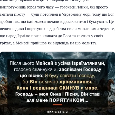
найпотужніша зброя того часу — тогочасні танки, які просто
змітали піхоту — були потоплені в Червоному морі, тому що Бог
зробив так, що їхні колеса почали відвалюватися і буксувати. Це
величне диво і порятунок від рабства стали можливими через те,
що народ Ізраїлю почав кликати до Бога та каятися у своїх
гріхах, а Мойсей прийшов як відповідь на цю молитву.