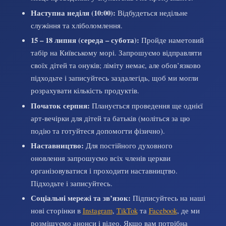
Наступна неділя (10:00):
Відбудеться недільне
служіння та хліболомлення.
15 – 18 липня (середа – субота):
Пройде наметовий
табір на Київському морі. Запрошуємо відправляти
своїх дітей та онуків; ліміту немає, але обов’язково
підходьте і записуйтесь заздалегідь, щоб ми могли
розрахувати кількість продуктів.
Початок серпня:
Планується проведення ще однієї
арт-вечірки для дітей та батьків (моліться за цю
подію та готуйтеся допомогти фізично).
Наставництво:
Для постійного духовного
оновлення запрошуємо всіх членів церкви
організовуватися і проходити наставництво.
Підходьте і записуйтесь.
Соціальні мережі та зв’язок:
Підписуйтесь на наші
нові сторінки в
Instagram
,
TikTok
та
Facebook
, де ми
розміщуємо анонси і відео. Якщо вам потрібна