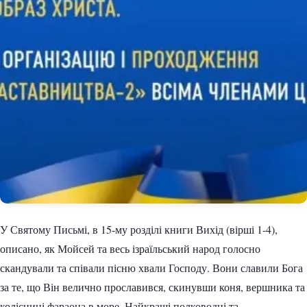
У Святому Письмі, в 15-му розділі книги Вихід (вірші 1-4),
описано, як Мойсей та весь ізраїльський народ голосно
скандували та співали пісню хвали Господу. Вони славили Бога
за те, що Він велично прославився, скинувши коня, вершника та
колісниці фараона в море. Найкращі полководці та