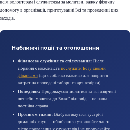
всім волонтерам і служителям за молитви, важку фізичну
допомогу в організації, приготуванні їжі та проведенні цих
заходів.
Наближчі події та оголошення
Фінансове служіння та спілкування:
Після
зібрання є можливість
послужити Богу своїми
фінансами
(що особливо важливо для покриття
витрат на проведені табори та арт-вечірки)
Понеділок:
Продовжуємо молитися за всі озвучені
потреби; молитва до Божої відповіді – це наша
постійна справа.
Протягом тижня:
Відбуватимуться зустрічі
домашніх груп — обов’язково уточнюйте час та
місце проведення у служителів і не пропускайте.