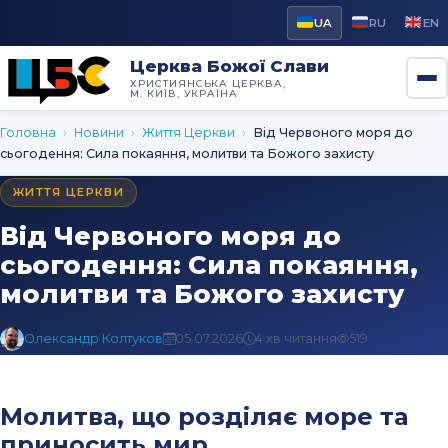
UA
RU
EN
Церква Божої Слави
ХРИСТИЯНСЬКА ЦЕРКВА,
М. КИЇВ, УКРАЇНА
Головна
›
Новини
›
Життя Церкви
›
Від Червоного моря до
сьогодення: Сила покаяння, молитви та Божого захисту
ЖИТТЯ ЦЕРКВИ
Від Червоного моря до
сьогодення: Сила покаяння,
молитви та Божого захисту
Олександр Колтуков
05.07.2026
4 хв читання
519
Молитва, що розділяє море та
приносить мир