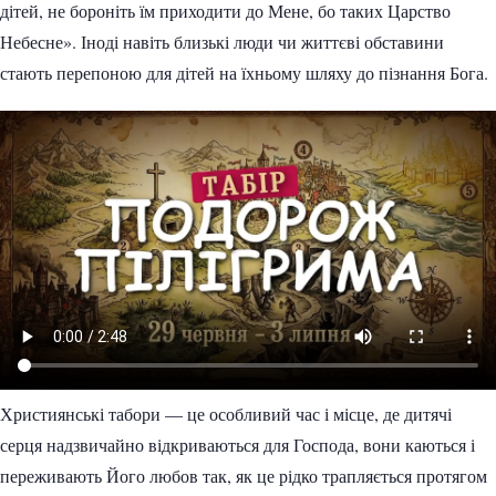
дітей, не бороніть їм приходити до Мене, бо таких Царство
Небесне». Іноді навіть близькі люди чи життєві обставини
стають перепоною для дітей на їхньому шляху до пізнання Бога.
Християнські табори — це особливий час і місце, де дитячі
серця надзвичайно відкриваються для Господа, вони каються і
переживають Його любов так, як це рідко трапляється протягом