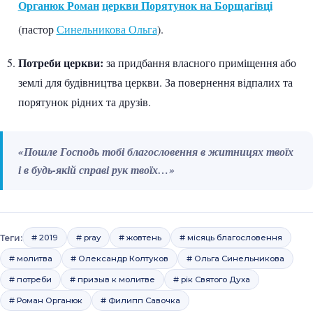
Органюк Роман
церкви Порятунок на Борщагівці
(пастор
Синельникова Ольга
).
Потреби церкви:
за придбання власного приміщення або
землі для будівництва церкви. За повернення відпалих та
порятунок рідних та друзів.
«Пошле Господь тобі благословення в житницях твоїх
і в будь-якій справі рук твоїх…»
Теги:
# 2019
# pray
# жовтень
# місяць благословення
# молитва
# Олександр Колтуков
# Ольга Синельникова
# потреби
# призыв к молитве
# рік Святого Духа
# Роман Органюк
# Филипп Савочка