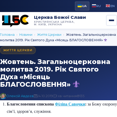
UA
RU
EN
Церква Божої Слави
ХРИСТИЯНСЬКА ЦЕРКВА,
М. КИЇВ, УКРАЇНА
Головна
›
Новини
›
Життя Церкви
›
Жовтень. Загальноцерковна
молитва 2019. Рік Святого Духа «Місяць БЛАГОСЛОВЕННЯ»
ЖИТТЯ ЦЕРКВИ
Жовтень. Загальноцерковна
молитва 2019. Рік Святого
Духа «Місяць
БЛАГОСЛОВЕННЯ»
Олексій Авдєєв
24.10.2019
1 хв читання
135
Благословення єпископа
Філіпа Савочки
:
за Божу охорону
сім’ї, здоров’я, служіння.