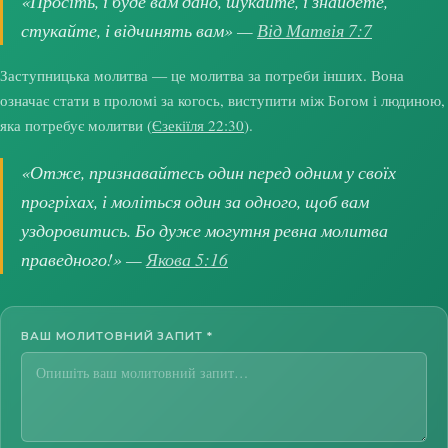
«Просіть, і буде вам дано, шукайте, і знайдете,
стукайте, і відчинять вам» —
Від Матвія 7:7
Заступницька молитва — це молитва за потреби інших. Вона
означає стати в проломі за когось, виступити між Богом і людиною,
яка потребує молитви (
Єзекіїля 22:30
).
«Отже, признавайтесь один перед одним у своїх
прогріхах, і моліться один за одного, щоб вам
уздоровитись. Бо дуже могутня ревна молитва
праведного!» —
Якова 5:16
ВАШ МОЛИТОВНИЙ ЗАПИТ
*