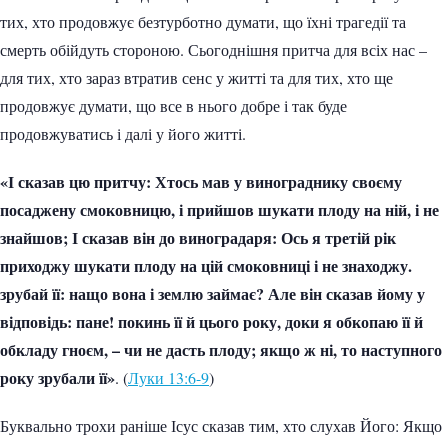
тих, хто продовжує безтурботно думати, що їхні трагедії та
смерть обійдуть стороною. Сьогоднішня притча для всіх нас –
для тих, хто зараз втратив сенс у житті та для тих, хто ще
продовжує думати, що все в нього добре і так буде
продовжуватись і далі у його житті.
«І сказав цю притчу: Хтось мав у винограднику своєму
посаджену смоковницю, і прийшов шукати плоду на ній, і не
знайшов; І сказав він до виноградаря: Ось я третій рік
приходжу шукати плоду на цій смоковниці і не знаходжу.
зрубай її: нащо вона і землю займає? Але він сказав йому у
відповідь: пане! покинь її й цього року, доки я обкопаю її й
обкладу гноєм, – чи не дасть плоду; якщо ж ні, то наступного
року зрубали її»
. (
Луки 13:6-9
)
Буквально трохи раніше Ісус сказав тим, хто слухав Його: Якщо