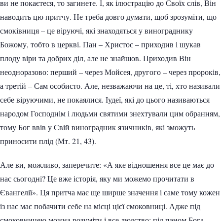
ви не покаєтеся, то загинете. І, як ілюстрацію до Своїх слів, Він
наводить цю притчу. Не треба довго думати, щоб зрозуміти, що
смоківниця – це віруючі, які знаходяться у винограднику
Божому, тобто в церкві. Пан – Христос – приходив і шукав
плоду віри та добрих діл, але не знайшов. Приходив Він
неодноразово: перший – через Мойсея, другого – через пророків,
а третій – Сам особисто. Але, незважаючи на це, ті, хто називали
себе віруючими, не покаялися. Іудеї, які до цього називаються
народом Господнім і людьми святими знехтували цим обранням,
тому Бог ввів у Свій виноградник язичників, які зможуть
приносити плід (Мт. 21, 43).
Але ви, можливо, заперечите: «А яке відношення все це має до
нас сьогодні? Це вже історія, яку ми можемо прочитати в
Євангелії». Ця притча має ще ширше значення і саме тому кожен
із нас має побачити себе на місці цієї смоковниці. Адже під
смоковницею можна розуміти і все людство: під паном Бога