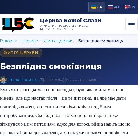
UA
RU
EN
Церква Божої Слави
ХРИСТИЯНСЬКА ЦЕРКВА,
М. КИЇВ, УКРАЇНА
Головна
›
Новини
›
Життя Церкви
›
Безплідна смоківниця
ЖИТТЯ ЦЕРКВИ
Безплідна смоківниця
Олексій Авдєєв
27.07.2014
5 хв читання
131
Будь-яка трагедія має свої наслідки, будь-яка війна має свій
кінець, але що настає після – це те питання, на яке має дати
відповідь кожен, хто опинився віч-на-віч з подібним
випробуванням. Сьогодні багато хто в нашій країні вже
зіткнувся з цим питанням, адже для когось війна навіть ще не
почалася і вона десь далеко, а хтось уже оплакує чоловіка чи