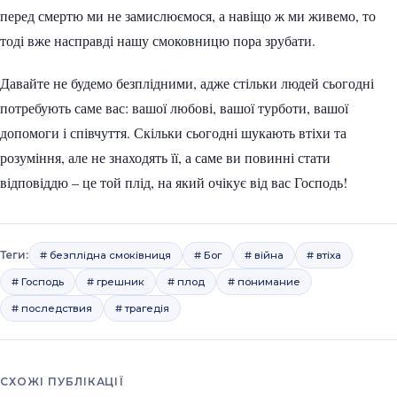
перед смертю ми не замислюємося, а навіщо ж ми живемо, то
тоді вже насправді нашу смоковницю пора зрубати.
Давайте не будемо безплідними, адже стільки людей сьогодні
потребують саме вас: вашої любові, вашої турботи, вашої
допомоги і співчуття. Скільки сьогодні шукають втіхи та
розуміння, але не знаходять її, а саме ви повинні стати
відповіддю – це той плід, на який очікує від вас Господь!
Теги:
# безплідна смоківниця
# Бог
# війна
# втіха
# Господь
# грешник
# плод
# понимание
# последствия
# трагедія
СХОЖІ ПУБЛІКАЦІЇ