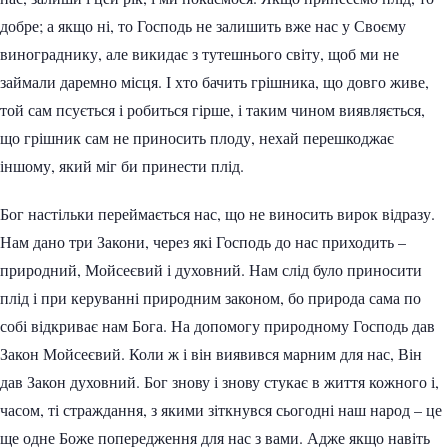
добре; а якщо ні, то Господь не залишить вже нас у Своєму
винограднику, але викидає з тутешнього світу, щоб ми не
займали даремно місця. І хто бачить грішника, що довго живе,
той сам псується і робиться гірше, і таким чином виявляється,
що грішник сам не приносить плоду, нехай перешкоджає
іншому, який міг би принести плід.
Бог настільки переймається нас, що не виносить вирок відразу.
Нам дано три Закони, через які Господь до нас приходить –
природний, Мойсеєвий і духовний. Нам слід було приносити
плід і при керуванні природним законом, бо природа сама по
собі відкриває нам Бога. На допомогу природному Господь дав
Закон Мойсеєвий. Коли ж і він виявився марним для нас, Він
дав Закон духовний. Бог знову і знову стукає в життя кожного і,
часом, ті страждання, з якими зіткнувся сьогодні наш народ – це
ще одне Боже попередження для нас з вами. Адже якщо навіть