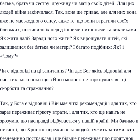
батька, брата чи сестру, дружину чи матір своїх дітей. Для цих
людей війна закінчилася. Так, вона ще триває, але для них вона
вже не має жодного сенсу, адже те, що вони втратили своїх
близьких, поставило їх перед іншими питаннями та викликами.
Як жити далі? Заради чого жити? Як вирощувати дітей, які
залишилися без батька чи матері? І багато подібних: Як? і
«Чому?»
Чи є відповіді на ці запитання? Чи дає Бог якісь відповіді для
нас, тих, кого поки що з Його милості не торкнулися всі ці
скорботи та страждання?
Так, у Бога є відповіді і Він має чіткі рекомендації і для тих, хто
зараз переживає гіркоту втрати, і для тих, хто ще навіть не
зрозумів, що насправді відбувається у нашій країні. Ми бачимо в
писанні, що Христос переживає за людей, тужить за тими, хто
безневинно постраждав і ще більше переживає про порятунок