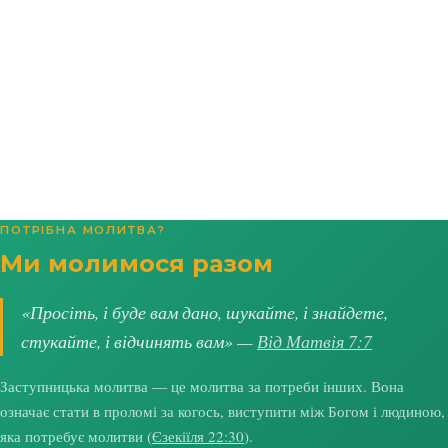
ПОТРІБНА МОЛИТВА?
Ми молимося разом
«Просіть, і буде вам дано, шукайте, і знайдете,
стукайте, і відчинять вам» —
Від Матвія 7:7
Заступницька молитва — це молитва за потреби інших. Вона
означає стати в проломі за когось, виступити між Богом і людиною,
яка потребує молитви (
Єзекіїля 22:30
).