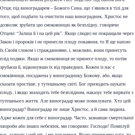
Отця; під виноградарем – Божого Сина, що з’явився в тілі для
того, щоб подбати та очистити наш виноградник. Христос не
дозволяє зрубати цю смоковницю як безплідну, говорячи
Отцеві: “Залиш її і на цей рік”. Якщо (люди) не покращали через
Закон і пророків і не принесли плоду покаяння, то Я ще напою
їх Своїм словом і стражданнями, і, можливо, вони принесуть
плід подяки. Якщо ж смоковниця не принесе плоду, то потім
зрубаєш її, відкинувши їх від праведних. Кожен із нас є
смоківниця, посаджена у винограднику Божому, або, якщо
сказати простіше, у тутешньому світі. Бог приходить шукати
плоду, і якщо знаходить тебе безплідним, наказує тебе вирвати з
тутешнього життя. Але виноградар може помилувати. Хто цей
виноградар? Виноградар не лише Христос, а й сама людина.
Адже кожен для себе є виноградар. Часто, зазнавши смертельної
хвороби або інших небезпек, ми говоримо: Господи! Помилуй
нас, залиши і цей рік, і ми покаємося. Якщо принесемо плід, то