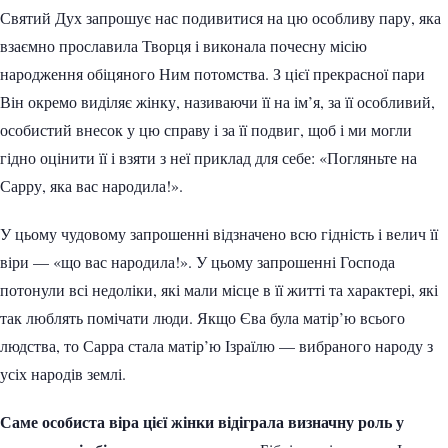
Святий Дух запрошує нас подивитися на цю особливу пару, яка
взаємно прославила Творця і виконала почесну місію
народження обіцяного Ним потомства. З цієї прекрасної пари
Він окремо виділяє жінку, називаючи її на ім’я, за її особливий,
особистий внесок у цю справу і за її подвиг, щоб і ми могли
гідно оцінити її і взяти з неї приклад для себе: «Погляньте на
Сарру, яка вас народила!».
У цьому чудовому запрошенні відзначено всю гідність і велич її
віри — «що вас народила!». У цьому запрошенні Господа
потонули всі недоліки, які мали місце в її житті та характері, які
так люблять помічати люди. Якщо Єва була матір’ю всього
людства, то Сарра стала матір’ю Ізраїлю — вибраного народу з
усіх народів землі.
Саме особиста віра цієї жінки відіграла визначну роль у