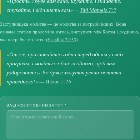
«Просіть, і буде вам дано, шукайте, і знайдете,
стукайте, і відчинять вам» —
Від Матвія 7:7
Заступницька молитва — це молитва за потреби інших. Вона
означає стати в проломі за когось, виступити між Богом і людиною,
яка потребує молитви (
Єзекіїля 22:30
).
«Отже, признавайтесь один перед одним у своїх
прогріхах, і моліться один за одного, щоб вам
уздоровитись. Бо дуже могутня ревна молитва
праведного!» —
Якова 5:16
ВАШ МОЛИТОВНИЙ ЗАПИТ
*