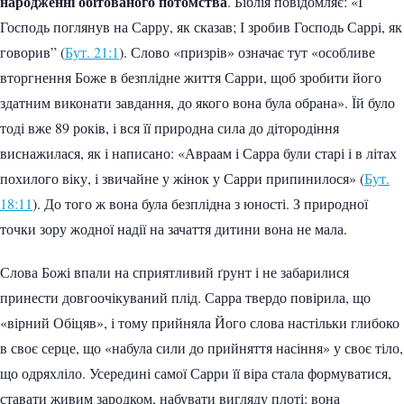
народженні обітованого потомства
. Біблія повідомляє: «І
Господь поглянув на Сарру, як сказав; І зробив Господь Саррі, як
говорив” (
Бут. 21:1
). Слово «призрів» означає тут «особливе
вторгнення Боже в безплідне життя Сарри, щоб зробити його
здатним виконати завдання, до якого вона була обрана». Їй було
тоді вже 89 років, і вся її природна сила до дітородіння
виснажилася, як і написано: «Авраам і Сарра були старі і в літах
похилого віку, і звичайне у жінок у Сарри припинилося» (
Бут.
18:11
). До того ж вона була безплідна з юності. З природної
точки зору жодної надії на зачаття дитини вона не мала.
Слова Божі впали на сприятливий ґрунт і не забарилися
принести довгоочікуваний плід. Сарра твердо повірила, що
«вірний Обіцяв», і тому прийняла Його слова настільки глибоко
в своє серце, що «набула сили до прийняття насіння» у своє тіло,
що одряхліло. Усередині самої Сарри її віра стала формуватися,
ставати живим зародком, набувати вигляду плоті: вона