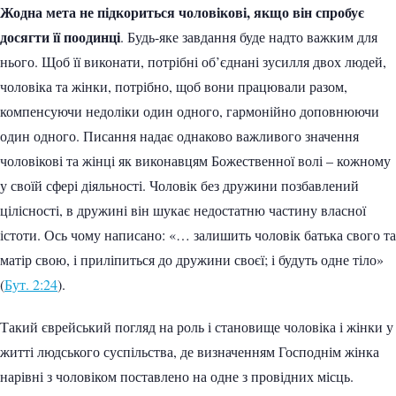
Жодна мета не підкориться чоловікові, якщо він спробує
досягти її поодинці
. Будь-яке завдання буде надто важким для
нього. Щоб її виконати, потрібні об’єднані зусилля двох людей,
чоловіка та жінки, потрібно, щоб вони працювали разом,
компенсуючи недоліки один одного, гармонійно доповнюючи
один одного. Писання надає однаково важливого значення
чоловікові та жінці як виконавцям Божественної волі – кожному
у своїй сфері діяльності. Чоловік без дружини позбавлений
цілісності, в дружині він шукає недостатню частину власної
істоти. Ось чому написано: «… залишить чоловік батька свого та
матір свою, і приліпиться до дружини своєї; і будуть одне тіло»
(
Бут. 2:24
).
Такий єврейський погляд на роль і становище чоловіка і жінки у
житті людського суспільства, де визначенням Господнім жінка
нарівні з чоловіком поставлено на одне з провідних місць.