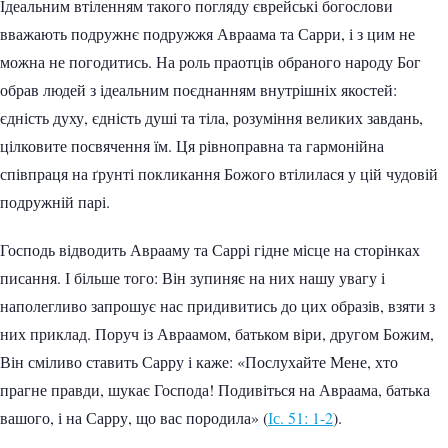
Ідеальним втіленням такого погляду єврейські богослови
вважають подружнє подружжя Авраама та Сарри, і з цим не
можна не погодитись. На роль праотців обраного народу Бог
обрав людей з ідеальним поєднанням внутрішніх якостей:
єдність духу, єдність душі та тіла, розуміння великих завдань,
цілковите посвячення їм. Ця рівноправна та гармонійна
співпраця на ґрунті покликання Божого втілилася у цій чудовій
подружній парі.
Господь відводить Аврааму та Саррі гідне місце на сторінках
писання. І більше того: Він зупиняє на них нашу увагу і
наполегливо запрошує нас придивитись до цих образів, взяти з
них приклад. Поруч із Авраамом, батьком віри, другом Божим,
Він сміливо ставить Сарру і каже: «Послухайте Мене, хто
прагне правди, шукає Господа! Подивіться на Авраама, батька
вашого, і на Сарру, що вас породила» (
Іс. 51: 1-2
).