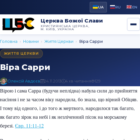
UA
RU
EN
Церква Божої Слави
ХРИСТИЯНСЬКА ЦЕРКВА,
М. КИЇВ, УКРАЇНА
Головна
›
Новини
›
Життя Церкви
›
Віра Сарри
ЖИТТЯ ЦЕРКВИ
Віра Сарри
Олексій Авдєєв
24.11.2013
4 хв читання
129
Вірою і сама Сарра (будучи неплідна) набула сили до прийняття
насіння і не за часом віку народила, бо знала, що вірний Обіцяв.
І тому від одного, і до того ж мертвого, народилося так багато,
як багато зірок на небі і як незліченний пісок на морському
березі.
Євр. 11:11-12