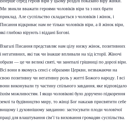
Вперше серед героїв віри у цьому розділі показано віру жінки.
Ми звикли вважати героями чоловіків віри та з них брати
приклад. Але суспільство складається з чоловіків і жінок, і
Писання відкриває нам не тільки чоловіків віри, а й жінок віри,
які глибоко вірують і віддані Богові.
Взагалі Писання представляє нам цілу низку жінок, позитивних
і негативних, які так чи інакше впливали на хід історії. Жіночі
образи — це чи великі святі, чи занепалі грішниці по дорозі віри.
Всі вони в якомусь сенсі є образами Церкви, незважаючи на
свою позитивну чи негативну роль у житті Божого народу. І всі
вони виконували ту частину спільного завдання, яке відповідало
їхнім можливостям. І якщо чоловікові було доручено підкорення
землі та будівництво миру, то жінці Бог наказав присвятити себе
вищому і духовнішому завданню: застосувати плоди чоловічої
праці для влаштування сім’ї та виховання громадян суспільства.