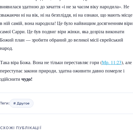
виявилася здатною до зачаття «і не за часом віку народила». Не
зважаючи ні на вік, ні на безпліддя, ні на ознаки, що мають місце
в ній самій, вона народила! Це було найвищим досягненням віри
самої Сарри. Це був подвиг віри жінки, яка дозріла виконати
Божий план — зробити обраний до великої місії єврейський
народ.
Така віра Божа. Вона не тільки переставляє гори (
Мр. 11:23
), але
переступає закони природи, здатна оживити давно померле і
чудо!
здійснити
Теги:
# Другое
СХОЖІ ПУБЛІКАЦІЇ