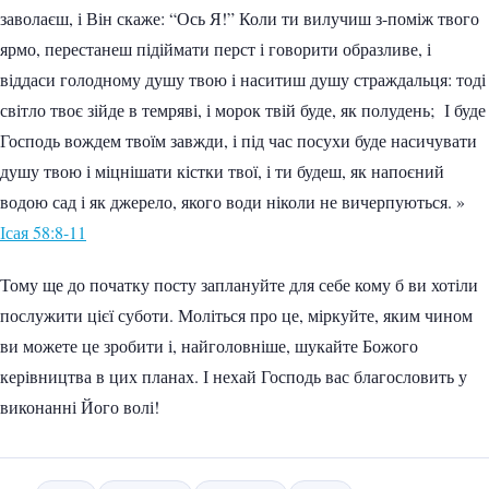
заволаєш, і Він скаже: “Ось Я!” Коли ти вилучиш з-поміж твого
ярмо, перестанеш підіймати перст і говорити образливе, і
віддаси голодному душу твою і наситиш душу страждальця: тоді
світло твоє зійде в темряві, і морок твій буде, як полудень; І буде
Господь вождем твоїм завжди, і під час посухи буде насичувати
душу твою і міцнішати кістки твої, і ти будеш, як напоєний
водою сад і як джерело, якого води ніколи не вичерпуються. »
Ісая 58:8-11
Тому ще до початку посту заплануйте для себе кому б ви хотіли
послужити цієї суботи. Моліться про це, міркуйте, яким чином
ви можете це зробити і, найголовніше, шукайте Божого
керівництва в цих планах. І нехай Господь вас благословить у
виконанні Його волі!