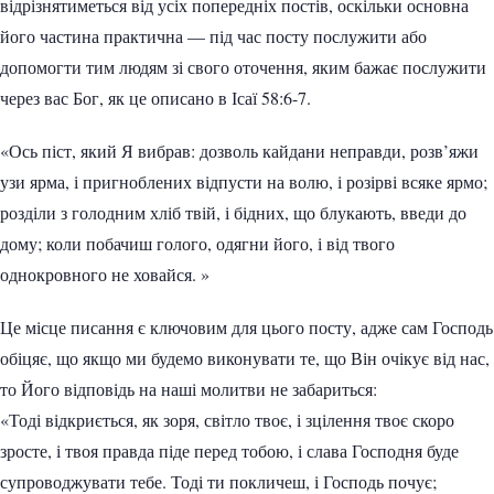
відрізнятиметься від усіх попередніх постів, оскільки основна
його частина практична — під час посту послужити або
допомогти тим людям зі свого оточення, яким бажає послужити
через вас Бог, як це описано в Ісаї 58:6-7.
«Ось піст, який Я вибрав: дозволь кайдани неправди, розв’яжи
узи ярма, і пригноблених відпусти на волю, і розірві всяке ярмо;
розділи з голодним хліб твій, і бідних, що блукають, введи до
дому; коли побачиш голого, одягни його, і від твого
однокровного не ховайся. »
Це місце писання є ключовим для цього посту, адже сам Господь
обіцяє, що якщо ми будемо виконувати те, що Він очікує від нас,
то Його відповідь на наші молитви не забариться:
«Тоді відкриється, як зоря, світло твоє, і зцілення твоє скоро
зросте, і твоя правда піде перед тобою, і слава Господня буде
супроводжувати тебе. Тоді ти покличеш, і Господь почує;