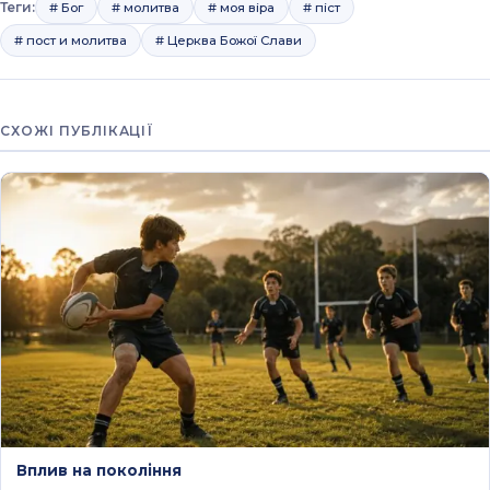
Теги:
# Бог
# молитва
# моя віра
# піст
# пост и молитва
# Церква Божої Слави
СХОЖІ ПУБЛІКАЦІЇ
Вплив на покоління