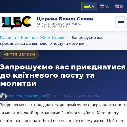
UA
RU
EN
Церква Божої Слави
ХРИСТИЯНСЬКА ЦЕРКВА,
М. КИЇВ, УКРАЇНА
Головна
›
Новини
›
Життя Церкви
›
Запрошуємо вас
приєднатися до квітневого посту та молитви
ЖИТТЯ ЦЕРКВИ
Запрошуємо вас приєднатися
до квітневого посту та
молитви
Олександр Колтуков
30.03.2011
2 хв читання
147
Запрошуємо всіх приєднатися до щомісячного церковного посту
та молитви, який проходитиме 2 квітня у суботу. Мета посту –
це пізнати і виконати Божі очікування у своєму житті.
Цей піст