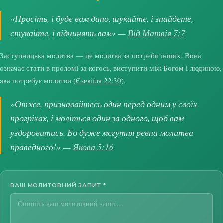
«Просіть, і буде вам дано, шукайте, і знайдете,
стукайте, і відчинять вам» —
Від Матвія 7:7
Заступницька молитва — це молитва за потреби інших. Вона
означає стати в проломі за когось, виступити між Богом і людиною,
яка потребує молитви (
Єзекіїля 22:30
).
«Отже, признавайтесь один перед одним у своїх
прогріхах, і моліться один за одного, щоб вам
уздоровитись. Бо дуже могутня ревна молитва
праведного!» —
Якова 5:16
ВАШ МОЛИТОВНИЙ ЗАПИТ
*