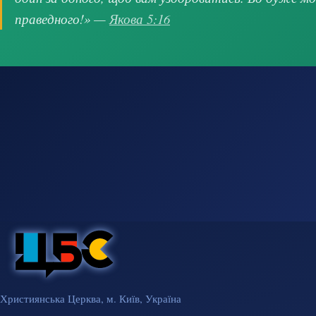
праведного!» —
Якова 5:16
Християнська Церква, м. Київ, Україна