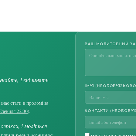
ВАШ МОЛИТОВНИЙ З
укайте, і відчинять
ІМ'Я (НЕОБОВ'ЯЗКОВО
чає стати в проломі за
Єзекіїля 22:30
).
КОНТАКТИ (НЕОБОВ'Я
гріхах, і моліться
огутня ревна молитва