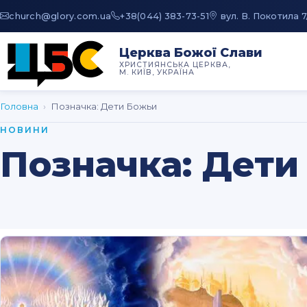
au.moc.yrolg@hcruhc
+38(044) 383-73-51
вул. В. Покотила 7
Церква Божої Слави
ХРИСТИЯНСЬКА ЦЕРКВА,
М. КИЇВ, УКРАЇНА
Головна
›
Позначка:
Дети Божьи
НОВИНИ
Позначка:
Дети