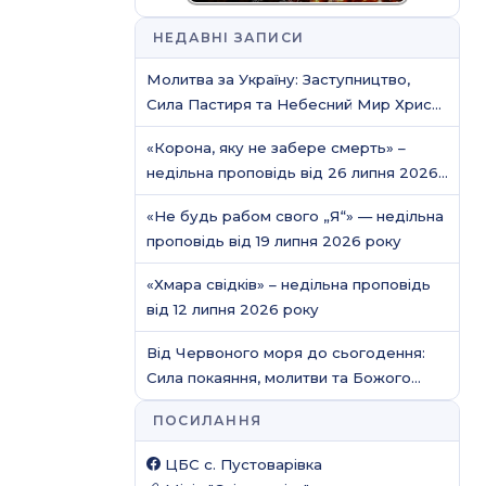
НЕДАВНІ ЗАПИСИ
Молитва за Україну: Заступництво,
Сила Пастиря та Небесний Мир Христа
/ Молитовне служіння
«Корона, яку не забере смерть» –
недільна проповідь від 26 липня 2026
року
«Не будь рабом свого „Я“» — недільна
проповідь від 19 липня 2026 року
«Хмара свідків» – недільна проповідь
від 12 липня 2026 року
Від Червоного моря до сьогодення:
Сила покаяння, молитви та Божого
захисту
ПОСИЛАННЯ
ЦБС c. Пустоварівка