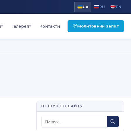
UA
RU
EN
Молитовний запит
я
Галерея
Контакти
ПОШУК ПО САЙТУ
Пошук