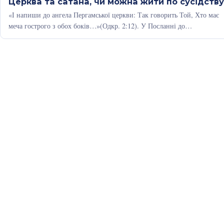
Церква та сатана, чи можна жити по сусідству
«І напиши до ангела Пергамської церкви: Так говорить Той, Хто має
меча гострого з обох боків…»(Одкр. 2:12). У Посланні до…