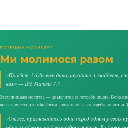
ПОТРІБНА МОЛИТВА?
Ми молимося разом
«Просіть, і буде вам дано, шукайте, і знайдете, ст
вам» —
Від Матвія 7:7
Заступницька молитва — це молитва за потреби інших. Вона озна
когось, виступити між Богом і людиною, яка потребує молитви (
«Отже, признавайтесь один перед одним у своїх про
один за одного, щоб вам уздоровитись. Бо дуже м