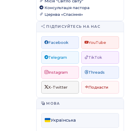
Місія "Світло світу"
Консультація пастора
Церква «Спасіння»
ПІДПИСУЙТЕСЬ НА НАС
Facebook
YouTube
Telegram
TikTok
Instagram
Threads
X-Twitter
Подкасти
МОВА
Українська