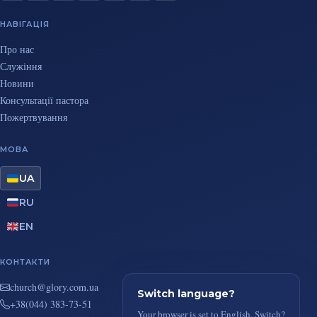
НАВІГАЦІЯ
Про нас
Служіння
Новини
Консультації пастора
Пожертвування
МОВА
UA
RU
EN
КОНТАКТИ
au.moc.yrolg@hcruhc
Switch language?
+38(044) 383-73-51
Your browser is set to English. Switch?