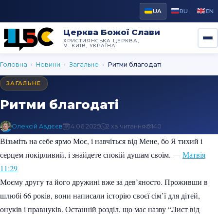
UA
RU
EN
Церква Божої Слави
ХРИСТИЯНСЬКА ЦЕРКВА,
М. КИЇВ, УКРАЇНА
Головна
›
Новини
›
Загальне
›
Ритми благодаті
ЗАГАЛЬНЕ
Ритми благодаті
Олексій Авдєєв
14.06.2025
2 хв читання
140
Візьміть на себе ярмо Моє, і навчіться від Мене, бо Я тихий і
серцем покірливий, і знайдете спокій душам своїм. —
Матвія
11:29
Моєму другу та його дружині вже за дев’яносто. Проживши в
шлюбі 66 років, вони написали історію своєї сім’ї для дітей,
онуків і правнуків. Останній розділ, що має назву “Лист від