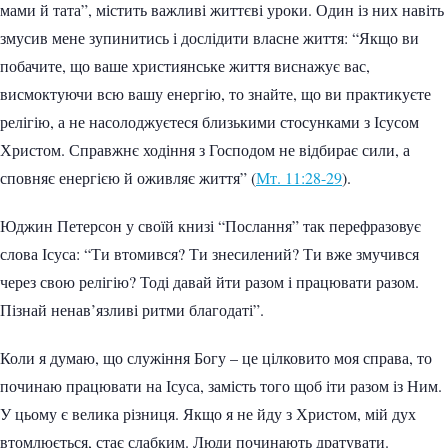
мами й тата”, містить важливі життєві уроки. Один із них навіть
змусив мене зупинитись і дослідити власне життя: “Якщо ви
побачите, що ваше християнське життя виснажує вас,
висмоктуючи всю вашу енергію, то знайте, що ви практикуєте
релігію, а не насолоджуєтеся близькими стосунками з Ісусом
Христом. Справжнє ходіння з Господом не відбирає сили, а
сповняє енергією й оживляє життя” (
Мт. 11:28-29
).
Юджин Петерсон у своїй книзі “Послання” так перефразовує
слова Ісуса: “Ти втомився? Ти знесилений? Ти вже змучився
через свою релігію? Тоді давай йти разом і працювати разом.
Пізнай ненав’язливі ритми благодаті”.
Коли я думаю, що служіння Богу – це цілковито моя справа, то
починаю працювати на Ісуса, замість того щоб іти разом із Ним.
У цьому є велика різниця. Якщо я не йду з Христом, мій дух
втомлюється, стає слабким. Люди починають дратувати.