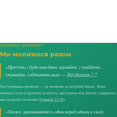
ПОТРІБНА МОЛИТВА?
Ми молимося разом
«Просіть, і буде вам дано, шукайте, і знайдете,
стукайте, і відчинять вам» —
Від Матвія 7:7
Заступницька молитва — це молитва за потреби інших. Вона
означає стати в проломі за когось, виступити між Богом і людиною,
яка потребує молитви (
Єзекіїля 22:30
).
«Отже, признавайтесь один перед одним у своїх