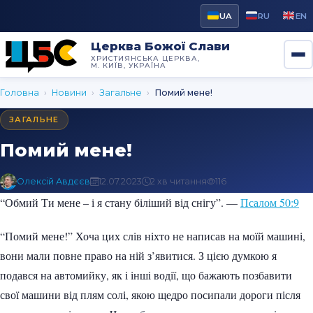
UA
RU
EN
Церква Божої Слави
ХРИСТИЯНСЬКА ЦЕРКВА,
М. КИЇВ, УКРАЇНА
Головна
›
Новини
›
Загальне
›
Помий мене!
ЗАГАЛЬНЕ
Помий мене!
Олексій Авдєєв
12.07.2023
2 хв читання
116
“Обмий Ти мене – і я стану біліший від снігу”. —
Псалом 50:9
“Помий мене!” Хоча цих слів ніхто не написав на моїй машині,
вони мали повне право на ній з’явитися. З цією думкою я
подався на автомийку, як і інші водії, що бажають позбавити
свої машини від плям солі, якою щедро посипали дороги після