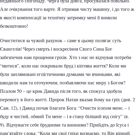
недавнього снігопаду. Черга була довга, просувалася повільно.
Але очікування того варте. Я отримав чисту машину, і до того ж
в якості компенсації за технічну затримку мені її вимили
безкоштовно!
Очиститися за чужий рахунок – саме в цьому полягає суть
Євангелія! Через смерть і воскресіння Свого Сина Бог
забезпечив нам прощення гріхів. Хто з нас не відчував потреби
“митися”, коли нас покривали бруд і кіптява життя? Коли ми
були заплямовані егоїстичними думками чи вчинками, які
шкодили нам та оточуючим, позбавляючи нас миру з Богом?
Псалом 50 – це крик Давида після того, як спокуса здобула
перемогу в його житті. Пророк Натан вказав йому на гріх (див. 2
Сам. 12), і Давид почав благати Бога: “Очисти ісопом мене, – і
буду я чистий, обмий Ти мене – і я стану біліший від снігу” (в.
9). Відчуваєте себе брудними та винними? Прийдіть до Ісуса і
пам’ятайте слова: “Коли ми свої гріхи визнаємо, то Він вірний