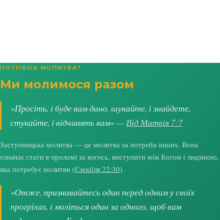
ПОТРІБНА МОЛИТВА?
Ми молимося разом
«Просіть, і буде вам дано, шукайте, і знайдете,
стукайте, і відчинять вам» —
Від Матвія 7:7
Заступницька молитва — це молитва за потреби інших. Вона
означає стати в проломі за когось, виступити між Богом і людиною,
яка потребує молитви (
Єзекіїля 22:30
).
«Отже, признавайтесь один перед одним у своїх
прогріхах, і моліться один за одного, щоб вам