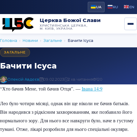
UA
RU
EN
Церква Божої Слави
ХРИСТИЯНСЬКА ЦЕРКВА,
М. КИЇВ, УКРАЇНА
Головна
›
Новини
›
Загальне
›
Бачити Ісуса
ЗАГАЛЬНЕ
Бачити Ісуса
Олексій Авдєєв
09.02.2023
2 хв читання
120
“Хто бачив Мене, той бачив Отця”. —
Івана 14:9
Лео було чотири місяці, однак він ще ніколи не бачив батьків.
Він народився з рідкісним захворюванням, яке позбавило його
нормального зору. Для нього все навкруги було, наче в густому
тумані. Отже, лікарі розробили для нього спеціальні окуляри.