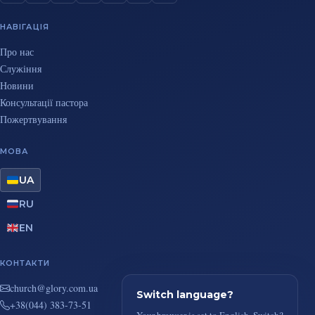
НАВІГАЦІЯ
Про нас
Служіння
Новини
Консультації пастора
Пожертвування
МОВА
UA
RU
EN
КОНТАКТИ
au.moc.yrolg@hcruhc
Switch language?
+38(044) 383-73-51