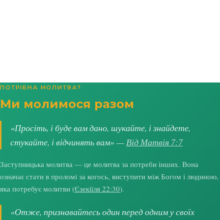
ПОТРІБНА МОЛИТВА?
Ми молимося разом
«Просіть, і буде вам дано, шукайте, і знайдете,
стукайте, і відчинять вам» —
Від Матвія 7:7
Заступницька молитва — це молитва за потреби інших. Вона
означає стати в проломі за когось, виступити між Богом і людиною,
яка потребує молитви (
Єзекіїля 22:30
).
«Отже, признавайтесь один перед одним у своїх