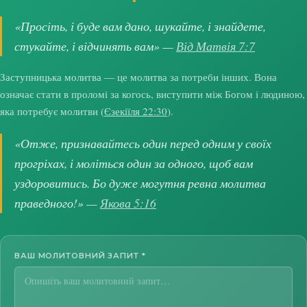
«Просіть, і буде вам дано, шукайте, і знайдете,
стукайте, і відчинять вам» —
Від Матвія 7:7
Заступницька молитва — це молитва за потреби інших. Вона
означає стати в проломі за когось, виступити між Богом і людиною,
яка потребує молитви (
Єзекіїля 22:30
).
«Отже, признавайтесь один перед одним у своїх
прогріхах, і моліться один за одного, щоб вам
уздоровитись. Бо дуже могутня ревна молитва
праведного!» —
Якова 5:16
ВАШ МОЛИТОВНИЙ ЗАПИТ
*