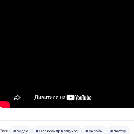
Теги:
# видео
# Олександр Колтуков
# онлайн
# пастор