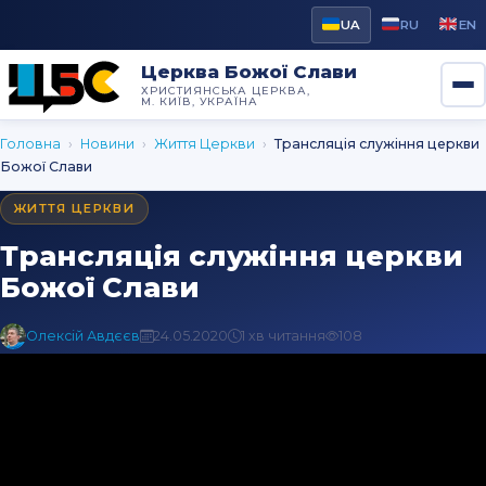
UA
RU
EN
Церква Божої Слави
ХРИСТИЯНСЬКА ЦЕРКВА,
М. КИЇВ, УКРАЇНА
Головна
›
Новини
›
Життя Церкви
›
Трансляція служіння церкви
Божої Слави
ЖИТТЯ ЦЕРКВИ
Трансляція служіння церкви
Божої Слави
Олексій Авдєєв
24.05.2020
1 хв читання
108