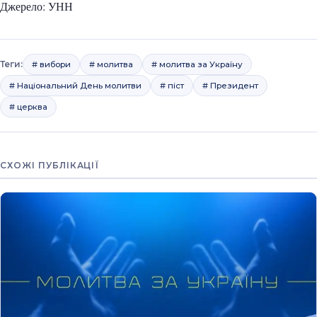
Джерело: УНН
Теги:
# вибори
# молитва
# молитва за Україну
# Національний День молитви
# піст
# Президент
# церква
СХОЖІ ПУБЛІКАЦІЇ