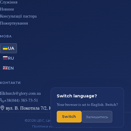
Служіння
Новини
Консультації пастора
Пожертвування
МОВА
UA
RU
EN
КОНТАКТИ
au.moc.yrolg@hcruhc
Switch language?
+38(044) 383-73-51
Your browser is set to English. Switch?
вул. В. Покотила 7/2, Київ
Switch
Залишитись
©2026 ЦБС, Церква Повного Євангелія, м. Київ
Політика конфіденційності
RSS-стрічка