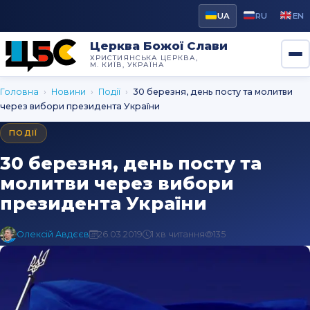
UA
RU
EN
Церква Божої Слави
ХРИСТИЯНСЬКА ЦЕРКВА,
М. КИЇВ, УКРАЇНА
Головна
›
Новини
›
Події
›
30 березня, день посту та молитви
через вибори президента України
ПОДІЇ
30 березня, день посту та
молитви через вибори
президента України
Олексій Авдєєв
26.03.2019
1 хв читання
135