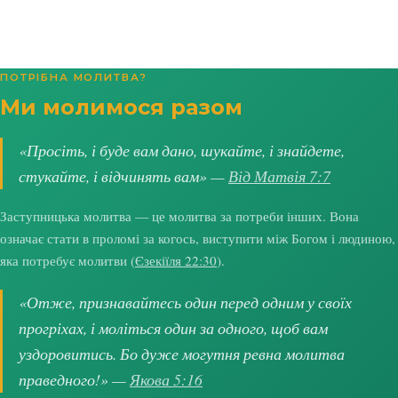
ПОТРІБНА МОЛИТВА?
Ми молимося разом
«Просіть, і буде вам дано, шукайте, і знайдете,
стукайте, і відчинять вам» —
Від Матвія 7:7
Заступницька молитва — це молитва за потреби інших. Вона
означає стати в проломі за когось, виступити між Богом і людиною,
яка потребує молитви (
Єзекіїля 22:30
).
«Отже, признавайтесь один перед одним у своїх
прогріхах, і моліться один за одного, щоб вам
уздоровитись. Бо дуже могутня ревна молитва
праведного!» —
Якова 5:16