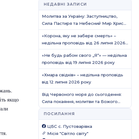
НЕДАВНІ ЗАПИСИ
Молитва за Україну: Заступництво,
Сила Пастиря та Небесний Мир Христа
/ Молитовне служіння
«Корона, яку не забере смерть» –
недільна проповідь від 26 липня 2026
року
«Не будь рабом свого „Я“» — недільна
проповідь від 19 липня 2026 року
«Хмара свідків» – недільна проповідь
від 12 липня 2026 року
ажань.
Від Червоного моря до сьогодення:
іть якщо
Сила покаяння, молитви та Божого
тали
захисту
ПОСИЛАННЯ
ЦБС c. Пустоварівка
тя.
Місія "Світло світу"