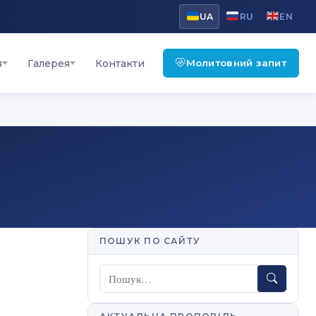
UA
RU
EN
Молитовний запит
я
Галерея
Контакти
ПОШУК ПО САЙТУ
Пошук