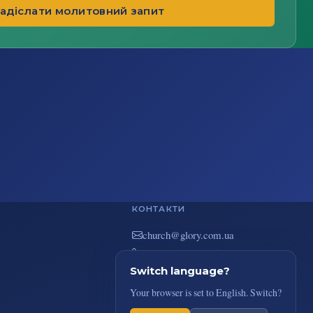
адіслати молитовний запит
КОНТАКТИ
au.moc.yrolg@hcruhc
+38(044) 383-73-51
вул. В. Покотила 7/2, Київ
Switch language?
Your browser is set to English. Switch?