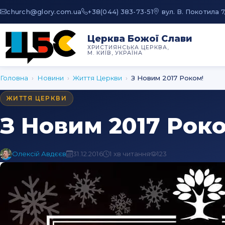
au.moc.yrolg@hcruhc
+38(044) 383-73-51
вул. В. Покотила 7
Церква Божої Слави
ХРИСТИЯНСЬКА ЦЕРКВА,
М. КИЇВ, УКРАЇНА
Головна
›
Новини
›
Життя Церкви
›
З Новим 2017 Роком!
ЖИТТЯ ЦЕРКВИ
З Новим 2017 Рок
Олексій Авдєєв
31.12.2016
1 хв читання
123