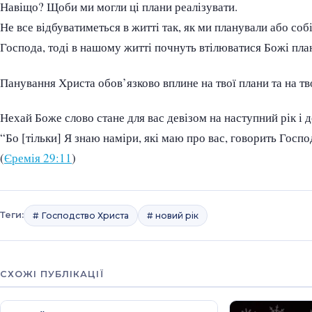
Навіщо? Щоби ми могли ці плани реалізувати.
Не все відбуватиметься в житті так, як ми планували або со
Господа, тоді в нашому житті почнуть втілюватися Божі план
Панування Христа обов’язково вплине на твої плани та на тв
Нехай Боже слово стане для вас девізом на наступний рік 
“Бо [тільки] Я знаю наміри, які маю про вас, говорить Господ
(
Єремія 29:11
)
Теги:
# Господство Христа
# новий рік
СХОЖІ ПУБЛІКАЦІЇ