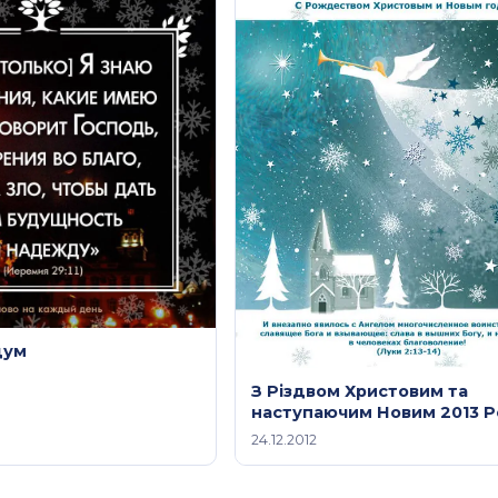
дум
З Різдвом Христовим та
наступаючим Новим 2013 
24.12.2012