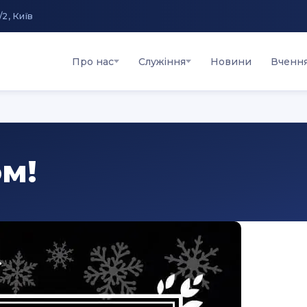
/2, Київ
Про нас
Служіння
Новини
Вченн
ом!