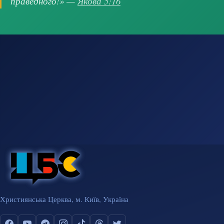
праведного!» —
Якова 5:16
Християнська Церква, м. Київ, Україна