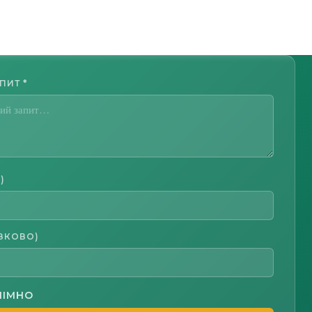
АПИТ
*
)
ЗКОВО)
НІМНО