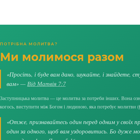
ПОТРІБНА МОЛИТВА?
Ми молимося разом
«Просіть, і буде вам дано, шукайте, і знайдете, ст
вам» —
Від Матвія 7:7
Заступницька молитва — це молитва за потреби інших. Вона озна
когось, виступити між Богом і людиною, яка потребує молитви (
«Отже, признавайтесь один перед одним у своїх про
один за одного, щоб вам уздоровитись. Бо дуже м