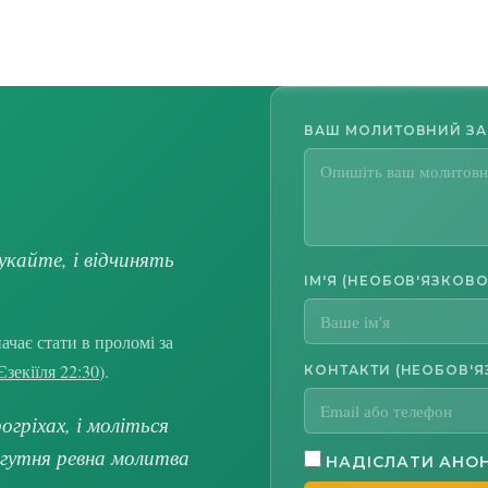
ВАШ МОЛИТОВНИЙ З
укайте, і відчинять
ІМ'Я (НЕОБОВ'ЯЗКОВО
чає стати в проломі за
Єзекіїля 22:30
).
КОНТАКТИ (НЕОБОВ'Я
гріхах, і моліться
огутня ревна молитва
НАДІСЛАТИ АНО