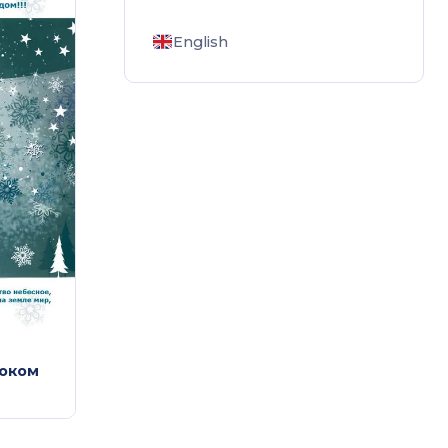
English
Роком