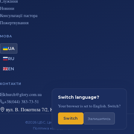
Служіння
Новини
Консультації пастора
Пожертвування
МОВА
UA
RU
EN
КОНТАКТИ
au.moc.yrolg@hcruhc
Switch language?
+38(044) 383-73-51
Your browser is set to English. Switch?
вул. В. Покотила 7/2, Київ
Switch
Залишитись
©2026 ЦБС, Церква Повного Євангелія, м. Київ
Політика конфіденційності
RSS-стрічка