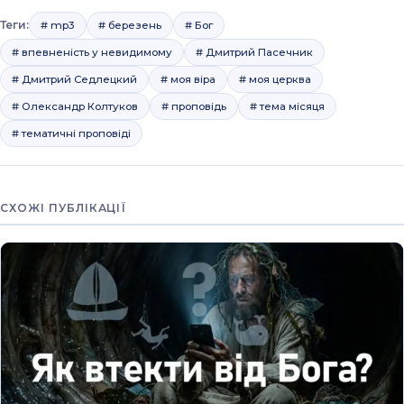
Теги:
# mp3
# березень
# Бог
# впевненість у невидимому
# Дмитрий Пасечник
# Дмитрий Седлецкий
# моя віра
# моя церква
# Олександр Колтуков
# проповідь
# тема місяця
# тематичні проповіді
СХОЖІ ПУБЛІКАЦІЇ