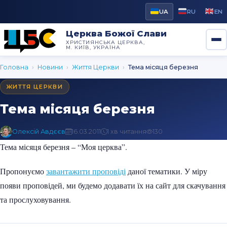
UA
RU
EN
Церква Божої Слави
ХРИСТИЯНСЬКА ЦЕРКВА,
М. КИЇВ, УКРАЇНА
Головна
›
Новини
›
Життя Церкви
›
Тема місяця березня
ЖИТТЯ ЦЕРКВИ
Тема місяця березня
Олексій Авдєєв
16.03.2011
1 хв читання
130
Тема місяця березня – “Моя церква”.
Пропонуємо
завантажити проповіді
даної тематики. У міру
появи проповідей, ми будемо додавати їх на сайт для скачування
та прослуховування.