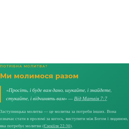
ПОТРІБНА МОЛИТВА?
Ми молимося разом
«Просіть, і буде вам дано, шукайте, і знайдете,
стукайте, і відчинять вам» —
Від Матвія 7:7
Заступницька молитва — це молитва за потреби інших. Вона
означає стати в проломі за когось, виступити між Богом і людиною,
яка потребує молитви (
Єзекіїля 22:30
).