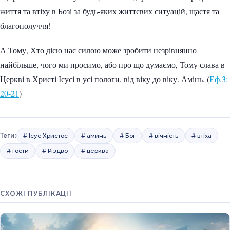
життя та втіху в Бозі за будь-яких життєвих ситуацій, щастя та
благополуччя!
А Тому, Хто дією нас силою може зробити незрівнянно
найбільше, чого ми просимо, або про що думаємо, Тому слава в
Церкві в Христі Ісусі в усі пологи, від віку до віку. Амінь. (
Еф.3:
20-21
)
Теги:
# Ісус Христос
# аминь
# Бог
# вічність
# втіха
# гости
# Різдво
# церква
СХОЖІ ПУБЛІКАЦІЇ