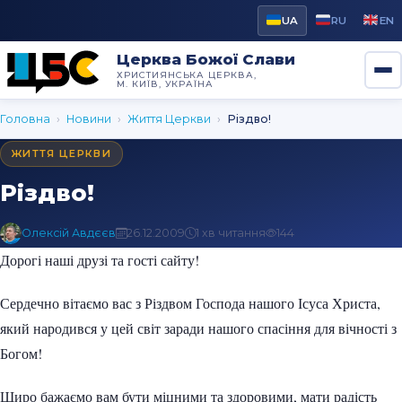
UA
RU
EN
Церква Божої Слави
ХРИСТИЯНСЬКА ЦЕРКВА,
М. КИЇВ, УКРАЇНА
Головна
›
Новини
›
Життя Церкви
›
Різдво!
ЖИТТЯ ЦЕРКВИ
Різдво!
Олексій Авдєєв
26.12.2009
1 хв читання
144
Дорогі наші друзі та гості сайту!
Сердечно вітаємо вас з Різдвом Господа нашого Ісуса Христа,
який народився у цей світ заради нашого спасіння для вічності з
Богом!
Щиро бажаємо вам бути міцними та здоровими, мати радість