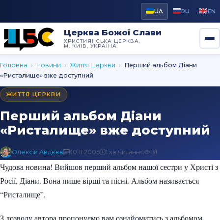
UA
RU
EN
Церква Божої Слави
ХРИСТИЯНСЬКА ЦЕРКВА,
М. КИЇВ, УКРАЇНА
Головна
›
Новини
›
Життя Церкви
›
Перший альбом Діани
«Ристалище» вже доступний
ЖИТТЯ ЦЕРКВИ
Перший альбом Діани
«Ристалище» вже доступний
Олексій Авдєєв
30.11.2005
1 хв читання
131
Чудова новина! Вийшов перший альбом нашої сестри у Христі з
Росії, Діани. Вона пише вірші та пісні. Альбом називається
“Ристалище”.
З дозволу автора пропонуємо вам ознайомитись з альбомом…