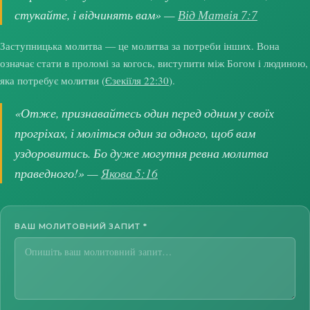
стукайте, і відчинять вам» —
Від Матвія 7:7
Заступницька молитва — це молитва за потреби інших. Вона
означає стати в проломі за когось, виступити між Богом і людиною,
яка потребує молитви (
Єзекіїля 22:30
).
«Отже, признавайтесь один перед одним у своїх
прогріхах, і моліться один за одного, щоб вам
уздоровитись. Бо дуже могутня ревна молитва
праведного!» —
Якова 5:16
ВАШ МОЛИТОВНИЙ ЗАПИТ
*