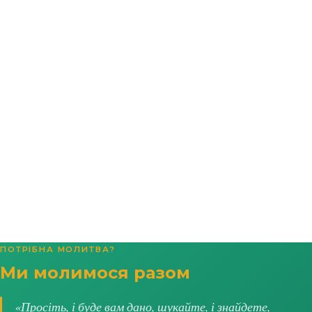
ПОТРІБНА МОЛИТВА?
Ми молимося разом
«Просіть, і буде вам дано, шукайте, і знайдете,