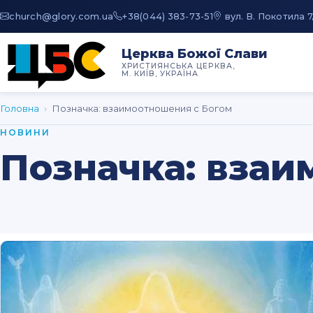
au.moc.yrolg@hcruhc
+38(044) 383-73-51
вул. В. Покотила 7
Церква Божої Слави
ХРИСТИЯНСЬКА ЦЕРКВА,
М. КИЇВ, УКРАЇНА
Головна
›
Позначка:
взаимоотношения с Богом
НОВИНИ
Позначка:
взаи