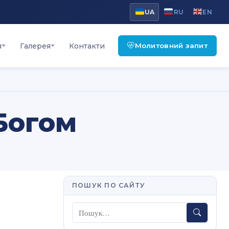
UA
RU
EN
Молитовний запит
я
Галерея
Контакти
Богом
ПОШУК ПО САЙТУ
Пошук