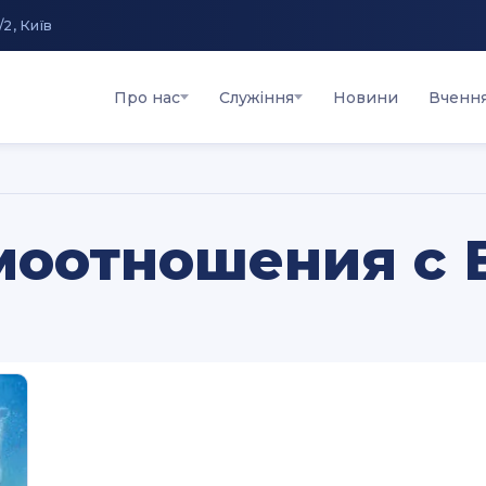
/2, Київ
Про нас
Служіння
Новини
Вченн
моотношения с 