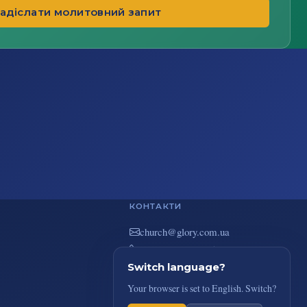
адіслати молитовний запит
КОНТАКТИ
au.moc.yrolg@hcruhc
+38(044) 383-73-51
вул. В. Покотила 7/2, Київ
Switch language?
Your browser is set to English. Switch?