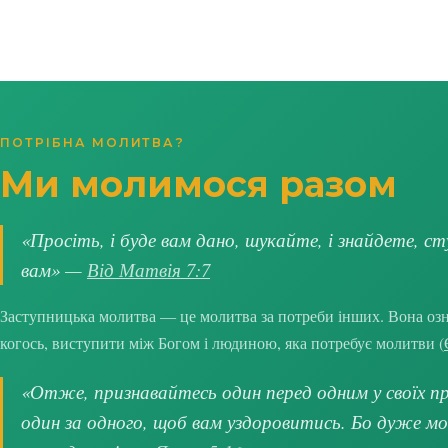
ПОТРІБНА МОЛИТВА?
Ми молимося разом
«Просіть, і буде вам дано, шукайте, і знайдете, ст
вам» —
Від Матвія 7:7
Заступницька молитва — це молитва за потреби інших. Вона озна
когось, виступити між Богом і людиною, яка потребує молитви (
«Отже, признавайтесь один перед одним у своїх про
один за одного, щоб вам уздоровитись. Бо дуже м