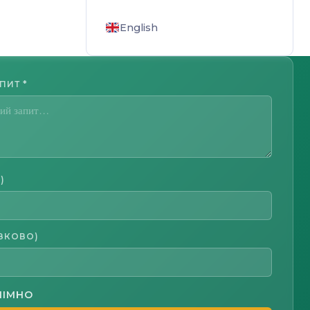
English
АПИТ
*
)
ЗКОВО)
НІМНО