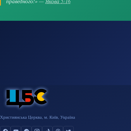
праведного!» —
Якова 5:16
Християнська Церква, м. Київ, Україна