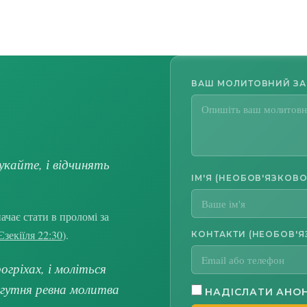
ВАШ МОЛИТОВНИЙ З
укайте, і відчинять
ІМ'Я (НЕОБОВ'ЯЗКОВО
чає стати в проломі за
Єзекіїля 22:30
).
КОНТАКТИ (НЕОБОВ'Я
гріхах, і моліться
огутня ревна молитва
НАДІСЛАТИ АНО