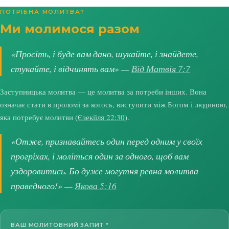
ПОТРІБНА МОЛИТВА?
Ми молимося разом
«Просіть, і буде вам дано, шукайте, і знайдете,
стукайте, і відчинять вам» —
Від Матвія 7:7
Заступницька молитва — це молитва за потреби інших. Вона
означає стати в проломі за когось, виступити між Богом і людиною,
яка потребує молитви (
Єзекіїля 22:30
).
«Отже, признавайтесь один перед одним у своїх
прогріхах, і моліться один за одного, щоб вам
уздоровитись. Бо дуже могутня ревна молитва
праведного!» —
Якова 5:16
ВАШ МОЛИТОВНИЙ ЗАПИТ
*