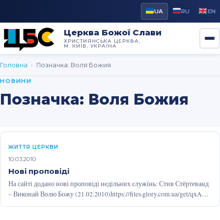
UA
RU
EN
Церква Божої Слави
ХРИСТИЯНСЬКА ЦЕРКВА,
М. КИЇВ, УКРАЇНА
Головна
›
Позначка:
Воля Божия
НОВИНИ
Позначка:
Воля Божия
ЖИТТЯ ЦЕРКВИ
10.03.2010
Нові проповіді
На сайті додано нові проповіді недільних служінь: Стив Стёртеванд
– Виконай Волю Божу (21.02.2010)https://files.glory.com.ua/get/qxAQ9
Сергій Богомазюк – Віра та вміння…