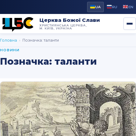
UA
RU
EN
Церква Божої Слави
ХРИСТИЯНСЬКА ЦЕРКВА,
М. КИЇВ, УКРАЇНА
Головна
›
Позначка:
таланти
НОВИНИ
Позначка:
таланти