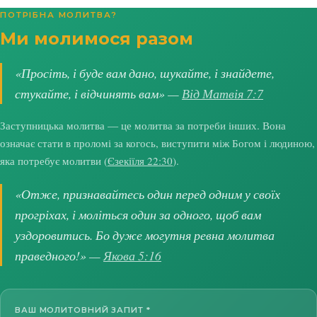
ПОТРІБНА МОЛИТВА?
Ми молимося разом
«Просіть, і буде вам дано, шукайте, і знайдете,
стукайте, і відчинять вам» —
Від Матвія 7:7
Заступницька молитва — це молитва за потреби інших. Вона
означає стати в проломі за когось, виступити між Богом і людиною,
яка потребує молитви (
Єзекіїля 22:30
).
«Отже, признавайтесь один перед одним у своїх
прогріхах, і моліться один за одного, щоб вам
уздоровитись. Бо дуже могутня ревна молитва
праведного!» —
Якова 5:16
ВАШ МОЛИТОВНИЙ ЗАПИТ
*