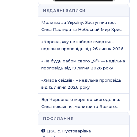
НЕДАВНІ ЗАПИСИ
Молитва за Україну: Заступництво,
Сила Пастиря та Небесний Мир Христа
/ Молитовне служіння
«Корона, яку не забере смерть» –
недільна проповідь від 26 липня 2026
року
«Не будь рабом свого „Я“» — недільна
проповідь від 19 липня 2026 року
«Хмара свідків» – недільна проповідь
від 12 липня 2026 року
Від Червоного моря до сьогодення:
Сила покаяння, молитви та Божого
захисту
ПОСИЛАННЯ
ЦБС c. Пустоварівка