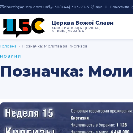
au.moc.yrolg@hcruhc
+38(044) 383-73-51
вул. В. Покотила 7
Церква Божої Слави
ХРИСТИЯНСЬКА ЦЕРКВА,
М. КИЇВ, УКРАЇНА
Головна
›
Позначка:
Молитва за Киргизов
НОВИНИ
Позначка:
Моли