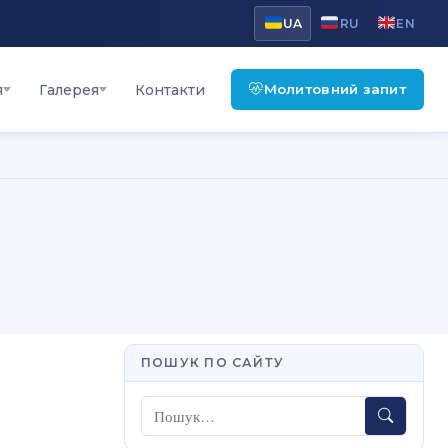
UA
RU
EN
Молитовний запит
я
Галерея
Контакти
ПОШУК ПО САЙТУ
Пошук