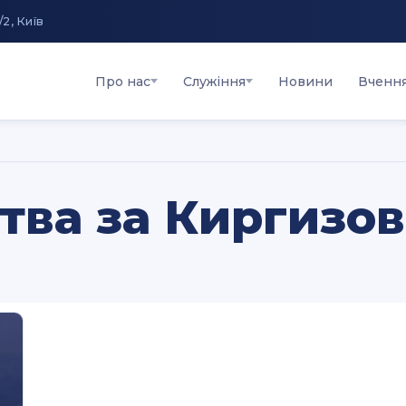
/2, Київ
Про нас
Служіння
Новини
Вченн
тва за Киргизов