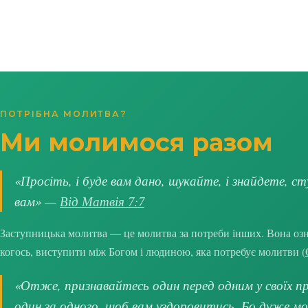
ПОТРІБНА МОЛИТВА?
Ми молимося разом
«Просіть, і буде вам дано, шукайте, і знайдете, ст
вам» —
Від Матвія 7:7
Заступницька молитва — це молитва за потреби інших. Вона озна
когось, виступити між Богом і людиною, яка потребує молитви (
«Отже, признавайтесь один перед одним у своїх про
один за одного, щоб вам уздоровитись. Бо дуже м