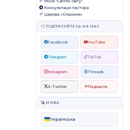
Місія "Світло світу"
Консультація пастора
Церква «Спасіння»
ПІДПИСУЙТЕСЬ НА НАС
Facebook
YouTube
Telegram
TikTok
Instagram
Threads
X-Twitter
Подкасти
МОВА
Українська