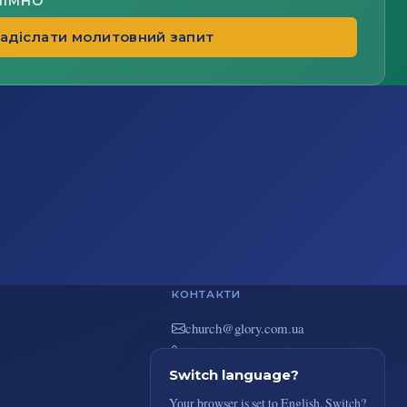
НІМНО
адіслати молитовний запит
КОНТАКТИ
au.moc.yrolg@hcruhc
+38(044) 383-73-51
вул. В. Покотила 7/2, Київ
Switch language?
Your browser is set to English. Switch?