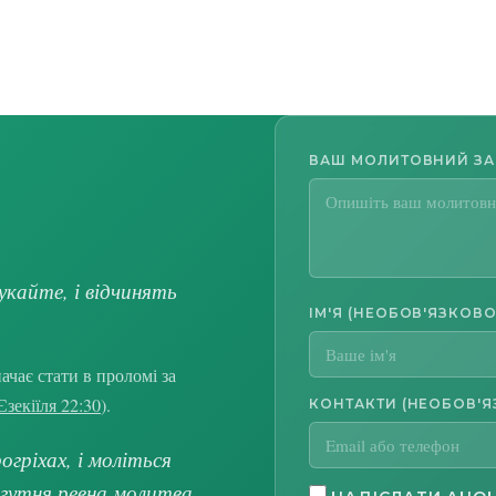
ВАШ МОЛИТОВНИЙ З
укайте, і відчинять
ІМ'Я (НЕОБОВ'ЯЗКОВО
чає стати в проломі за
Єзекіїля 22:30
).
КОНТАКТИ (НЕОБОВ'Я
гріхах, і моліться
огутня ревна молитва