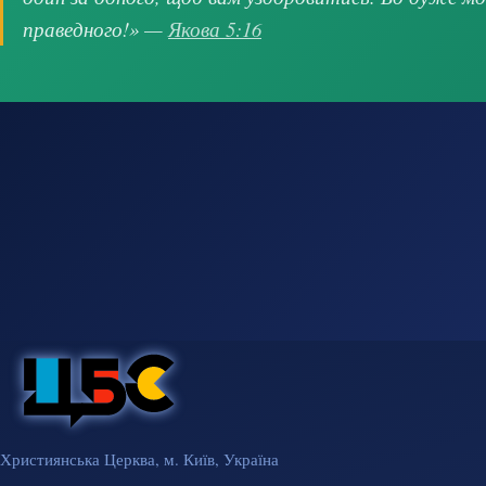
праведного!» —
Якова 5:16
Християнська Церква, м. Київ, Україна