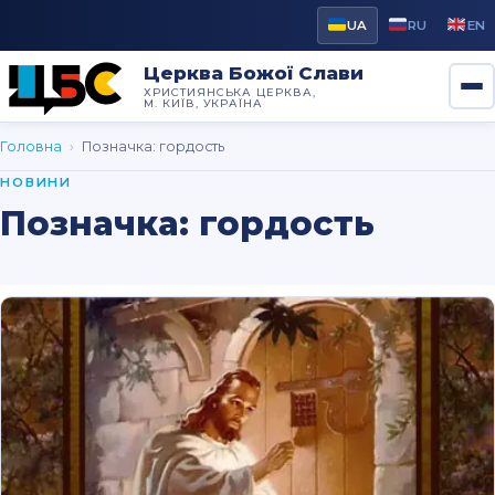
UA
RU
EN
Церква Божої Слави
ХРИСТИЯНСЬКА ЦЕРКВА,
М. КИЇВ, УКРАЇНА
Головна
›
Позначка:
гордость
НОВИНИ
Позначка:
гордость