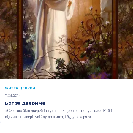
ЖИТТЯ ЦЕРКВИ
11.05.2014
Бог за дверима
«Се, стою біля дверей і стукаю: якщо хтось почує голос Мій і
відчинить двері, увійду до нього, і буду вечеряти…