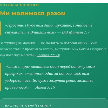
ПОТРІБНА МОЛИТВА?
Ми молимося разом
«Просіть, і буде вам дано, шукайте, і знайдете,
стукайте, і відчинять вам» —
Від Матвія 7:7
Заступницька молитва — це молитва за потреби інших. Вона
означає стати в проломі за когось, виступити між Богом і людиною,
яка потребує молитви (
Єзекіїля 22:30
).
«Отже, признавайтесь один перед одним у своїх
прогріхах, і моліться один за одного, щоб вам
уздоровитись. Бо дуже могутня ревна молитва
праведного!» —
Якова 5:16
ВАШ МОЛИТОВНИЙ ЗАПИТ
*