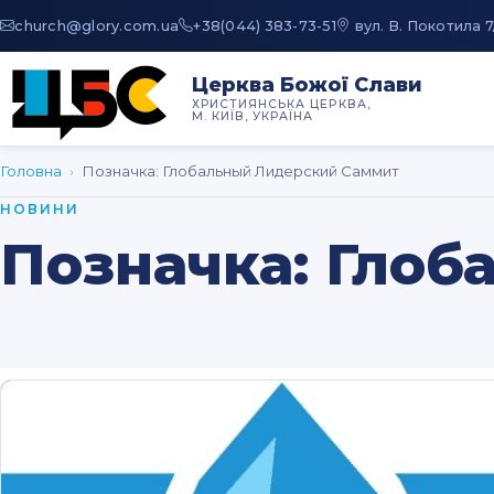
au.moc.yrolg@hcruhc
+38(044) 383-73-51
вул. В. Покотила 7
Церква Божої Слави
ХРИСТИЯНСЬКА ЦЕРКВА,
М. КИЇВ, УКРАЇНА
Головна
›
Позначка:
Глобальный Лидерский Саммит
НОВИНИ
Позначка:
Глоб