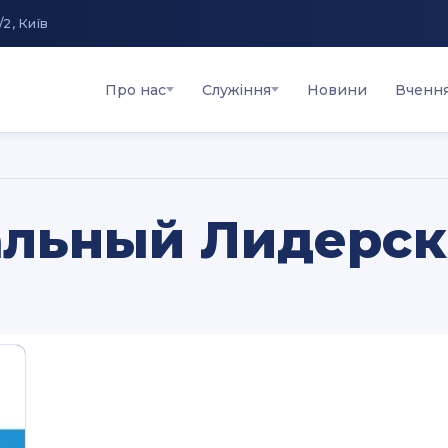
/2, Київ
Про нас
Служіння
Новини
Вченн
альный Лидерс