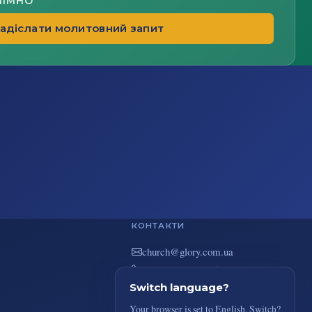
НІМНО
адіслати молитовний запит
КОНТАКТИ
au.moc.yrolg@hcruhc
+38(044) 383-73-51
вул. В. Покотила 7/2, Київ
Switch language?
Your browser is set to English. Switch?