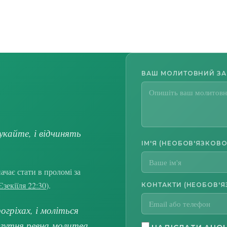
ВАШ МОЛИТОВНИЙ З
укайте, і відчинять
ІМ'Я (НЕОБОВ'ЯЗКОВО
чає стати в проломі за
Єзекіїля 22:30
).
КОНТАКТИ (НЕОБОВ'Я
гріхах, і моліться
огутня ревна молитва