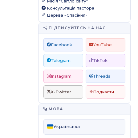
Місія "Світло світу"
Консультація пастора
Церква «Спасіння»
ПІДПИСУЙТЕСЬ НА НАС
Facebook
YouTube
Telegram
TikTok
Instagram
Threads
X-Twitter
Подкасти
МОВА
Українська