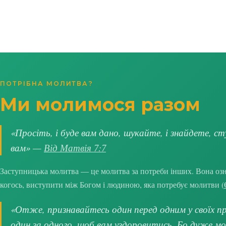
ПОТРІБНА МОЛИТВА?
Ми молимося разом
«Просіть, і буде вам дано, шукайте, і знайдете, ст
вам» —
Від Матвія 7:7
Заступницька молитва — це молитва за потреби інших. Вона озна
когось, виступити між Богом і людиною, яка потребує молитви (
«Отже, признавайтесь один перед одним у своїх про
один за одного, щоб вам уздоровитись. Бо дуже м