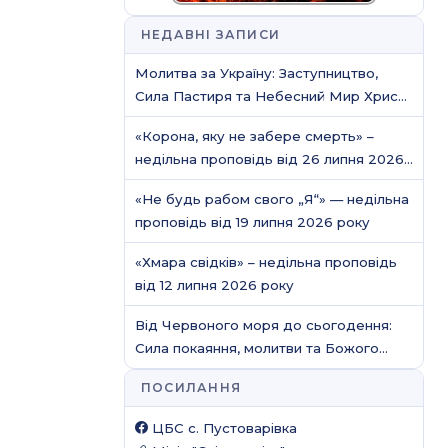
НЕДАВНІ ЗАПИСИ
Молитва за Україну: Заступництво,
Сила Пастиря та Небесний Мир Христа
/ Молитовне служіння
«Корона, яку не забере смерть» –
недільна проповідь від 26 липня 2026
року
«Не будь рабом свого „Я“» — недільна
проповідь від 19 липня 2026 року
«Хмара свідків» – недільна проповідь
від 12 липня 2026 року
Від Червоного моря до сьогодення:
Сила покаяння, молитви та Божого
захисту
ПОСИЛАННЯ
ЦБС c. Пустоварівка