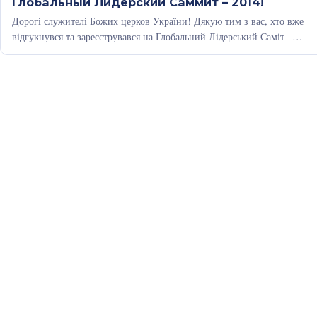
Глобальный Лидерский Саммит – 2014!
Дорогі служителі Божих церков України! Дякую тим з вас, хто вже
відгукнувся та зареєструвався на Глобальний Лідерський Саміт –
2014!…