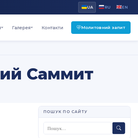
UA
RU
EN
Молитовний запит
я
Галерея
Контакти
кий Саммит
ПОШУК ПО САЙТУ
Пошук