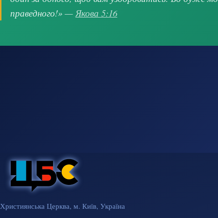
праведного!» —
Якова 5:16
Християнська Церква, м. Київ, Україна