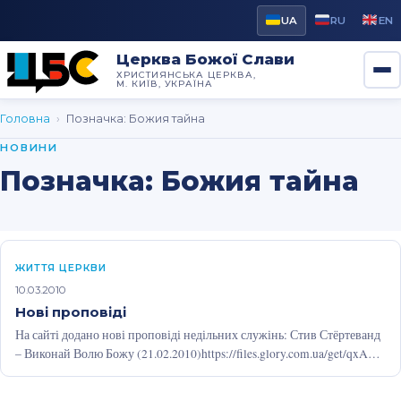
UA
RU
EN
Церква Божої Слави
ХРИСТИЯНСЬКА ЦЕРКВА,
М. КИЇВ, УКРАЇНА
Головна
›
Позначка:
Божия тайна
НОВИНИ
Позначка:
Божия тайна
ЖИТТЯ ЦЕРКВИ
10.03.2010
Нові проповіді
На сайті додано нові проповіді недільних служінь: Стив Стёртеванд
– Виконай Волю Божу (21.02.2010)https://files.glory.com.ua/get/qxAQ9
Сергій Богомазюк – Віра та вміння…