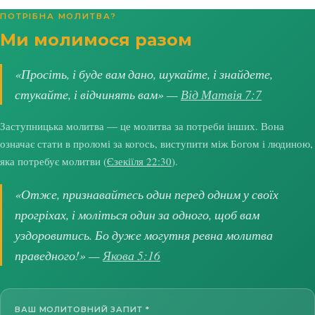
ПОТРІБНА МОЛИТВА?
Ми молимося разом
«Просіть, і буде вам дано, шукайте, і знайдете,
стукайте, і відчинять вам» —
Від Матвія 7:7
Заступницька молитва — це молитва за потреби інших. Вона
означає стати в проломі за когось, виступити між Богом і людиною,
яка потребує молитви (
Єзекіїля 22:30
).
«Отже, признавайтесь один перед одним у своїх
прогріхах, і моліться один за одного, щоб вам
уздоровитись. Бо дуже могутня ревна молитва
праведного!» —
Якова 5:16
ВАШ МОЛИТОВНИЙ ЗАПИТ
*