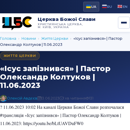
UA
RU
EN
Церква Божої Слави
ХРИСТИЯНСЬКА ЦЕРКВА,
М. КИЇВ, УКРАЇНА
Головна
›
Новини
›
Життя Церкви
›
«Ісус запізнився» | Пастор
Олександр Колтуков | 11.06.2023
ЖИТТЯ ЦЕРКВИ
«Ісус запізнився» | Пастор
Олександр Колтуков |
11.06.2023
Олексій Авдєєв
13.06.2023
1 хв читання
131
? 11.06.2023 10:02 На каналі Церкви Божої Слави розпочалася
#трансляція «Ісус запізнився» | Пастор Олександр Колтуков |
11.06.2023: https://youtu.be/bLtUAVDuFW0