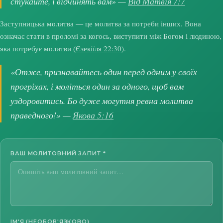
стукайте, і відчинять вам» —
Від Матвія 7:7
Заступницька молитва — це молитва за потреби інших. Вона
означає стати в проломі за когось, виступити між Богом і людиною,
яка потребує молитви (
Єзекіїля 22:30
).
«Отже, признавайтесь один перед одним у своїх
прогріхах, і моліться один за одного, щоб вам
уздоровитись. Бо дуже могутня ревна молитва
праведного!» —
Якова 5:16
ВАШ МОЛИТОВНИЙ ЗАПИТ
*
ІМ'Я (НЕОБОВ'ЯЗКОВО)