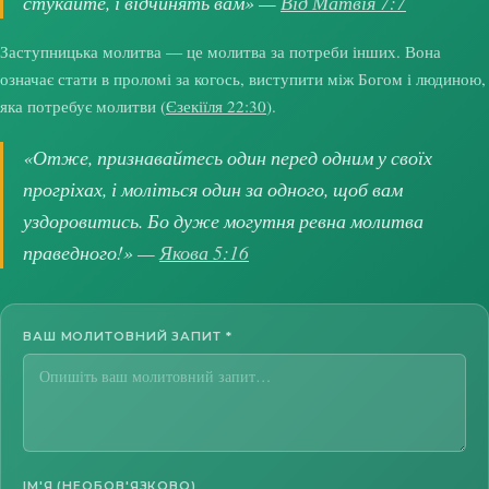
стукайте, і відчинять вам» —
Від Матвія 7:7
Заступницька молитва — це молитва за потреби інших. Вона
означає стати в проломі за когось, виступити між Богом і людиною,
яка потребує молитви (
Єзекіїля 22:30
).
«Отже, признавайтесь один перед одним у своїх
прогріхах, і моліться один за одного, щоб вам
уздоровитись. Бо дуже могутня ревна молитва
праведного!» —
Якова 5:16
ВАШ МОЛИТОВНИЙ ЗАПИТ
*
ІМ'Я (НЕОБОВ'ЯЗКОВО)