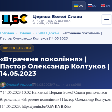
UA
RU
EN
Церква Божої Слави
ХРИСТИЯНСЬКА ЦЕРКВА,
М. КИЇВ, УКРАЇНА
Головна
›
Новини
›
Життя Церкви
›
«Втрачене покоління» |
Пастор Олександр Колтуков | 14.05.2023
ЖИТТЯ ЦЕРКВИ
«Втрачене покоління» |
Пастор Олександр Колтуков |
14.05.2023
Олексій Авдєєв
14.05.2023
1 хв читання
116
? 14.05.2023 10:02 На каналі Церкви Божої Слави розпочалася
#трансляція «Втрачене покоління» | Пастор Олександр Колтуков
| 14.05.2023: https://youtu.be/0diVKYBR6ss