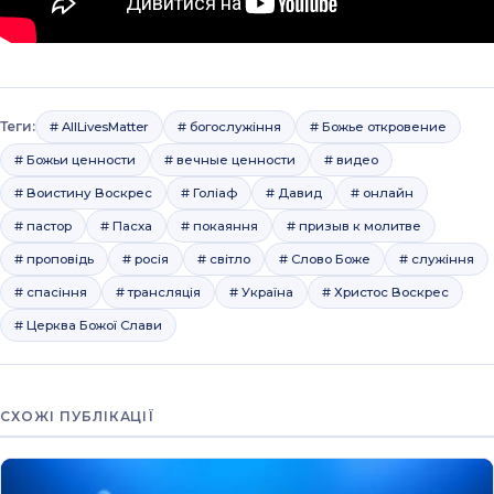
Теги:
# AllLivesMatter
# богослужіння
# Божье откровение
# Божьи ценности
# вечные ценности
# видео
# Воистину Воскрес
# Голіаф
# Давид
# онлайн
# пастор
# Пасха
# покаяння
# призыв к молитве
# проповідь
# росія
# світло
# Слово Боже
# служіння
# спасіння
# трансляція
# Україна
# Христос Воскрес
# Церква Божої Слави
СХОЖІ ПУБЛІКАЦІЇ