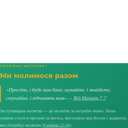
ПОТРІБНА МОЛИТВА?
Ми молимося разом
«Просіть, і буде вам дано, шукайте, і знайдете,
стукайте, і відчинять вам» —
Від Матвія 7:7
Заступницька молитва — це молитва за потреби інших. Вона
означає стати в проломі за когось, виступити між Богом і людиною,
яка потребує молитви (
Єзекіїля 22:30
).