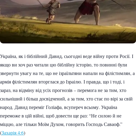
Україна, як і біблійний Давид, сьогодні веде війну проти Росії. І
якщо ви хоч раз читали цю біблійну історію, то повинні були
звернути увагу на те, що не ізраїльтяни напали на філістимлян, а
армія філістимлян вторглася до Ізраілю. І правда, що і тоді, і
зараз, на відміну від усіх прогнозів – перемога не за тим, хто
сильніший і більш досвідчений, а за тим, хто стає по вірі за свій
народ. Давид переміг Голіафа, всупереч всьому. Україна
переможе в цій війні, щоб довести ще раз: “Не силою й не
міццю, але тільки Моїм Духом, говорить Господь Саваоф.”
(
Захарія 4:6
)