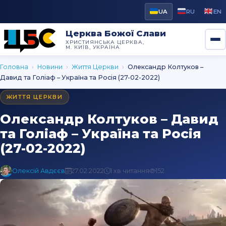
UA
RU
EN
Церква Божої Слави
ХРИСТИЯНСЬКА ЦЕРКВА,
М. КИЇВ, УКРАЇНА
Головна
›
Новини
›
Життя Церкви
›
Олександр Колтуков –
Давид та Голіаф – Україна та Росія (27-02-2022)
ЖИТТЯ ЦЕРКВИ
Олександр Колтуков – Давид
та Голіаф – Україна та Росія
(27-02-2022)
Олексій Авдєєв
27.02.2022
1 хв читання
152