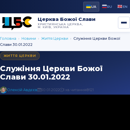
UA
RU
EN
Церква Божої Слави
ХРИСТИЯНСЬКА ЦЕРКВА,
М. КИЇВ, УКРАЇНА
Головна
›
Новини
›
Життя Церкви
›
Cлужіння Церкви Божої
Слави 30.01.2022
ЖИТТЯ ЦЕРКВИ
Cлужіння Церкви Божої
Слави 30.01.2022
Олексій Авдєєв
30.01.2022
1 хв читання
121