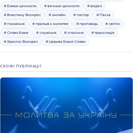
# Божьи ценности
# вечные ценности
# видео
# Воистину Воскрес
# онлайн
# пастор
# Пасха
# покаяння
# призыв к молитве
# проповідь
# світло
# Слово Боже
# служіння
# спасіння
# трансляція
# Христос Воскрес
# Церква Божої Слави
СХОЖІ ПУБЛІКАЦІЇ