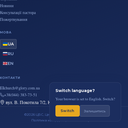
Новини
Консультації пастора
Пожертвування
МОВА
UA
RU
EN
КОНТАКТИ
au.moc.yrolg@hcruhc
Switch language?
+38(044) 383-73-51
Your browser is set to English. Switch?
вул. В. Покотила 7/2, Київ
Switch
Залишитись
©2026 ЦБС, Церква Повного Євангелія, м. Київ
Політика конфіденційності
RSS-стрічка