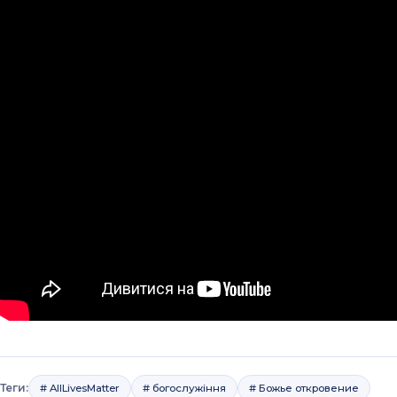
Теги:
# AllLivesMatter
# богослужіння
# Божье откровение