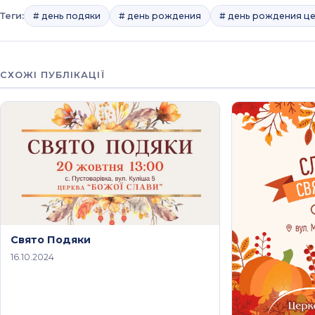
Теги:
# день подяки
# день рождения
# день рождения ц
СХОЖІ ПУБЛІКАЦІЇ
Свято Подяки
16.10.2024