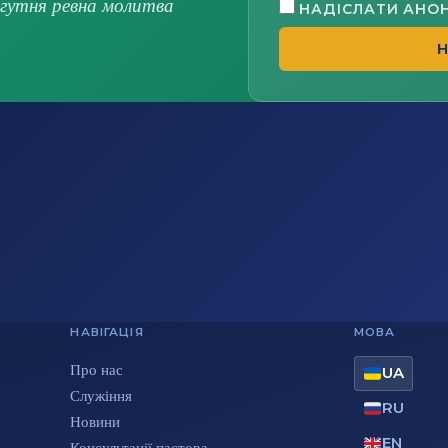
огутня ревна молитва
НАДІСЛАТИ АНО
Н
НАВІГАЦІЯ
МОВА
Про нас
UA
Служіння
RU
Новини
EN
Консультації пастора