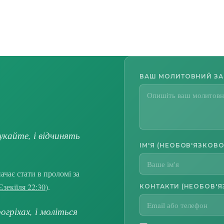
ВАШ МОЛИТОВНИЙ З
укайте, і відчинять
ІМ'Я (НЕОБОВ'ЯЗКОВО
чає стати в проломі за
Єзекіїля 22:30
).
КОНТАКТИ (НЕОБОВ'Я
гріхах, і моліться