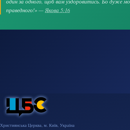
один за одного, щоб вам уздоровитись. Бо дуже м
праведного!» —
Якова 5:16
Християнська Церква, м. Київ, Україна