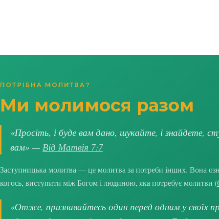
ПОТРІБНА МОЛИТВА?
Ми молимося разом
«Просіть, і буде вам дано, шукайте, і знайдете, ст
вам» —
Від Матвія 7:7
Заступницька молитва — це молитва за потреби інших. Вона озна
когось, виступити між Богом і людиною, яка потребує молитви (
«Отже, признавайтесь один перед одним у своїх про