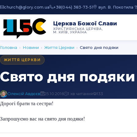
au.moc.yrolg@hcruhc
+38(044) 383-73-51
вул. В. Покотила 7
Церква Божої Слави
ХРИСТИЯНСЬКА ЦЕРКВА,
М. КИЇВ, УКРАЇНА
Головна
›
Новини
›
Життя Церкви
›
Свято дня подяки
ЖИТТЯ ЦЕРКВИ
Свято дня подяки
Олексій Авдєєв
25.10.2016
1 хв читання
133
Дорогі брати та сестри!
Запрошуємо вас на свято дня подяки!