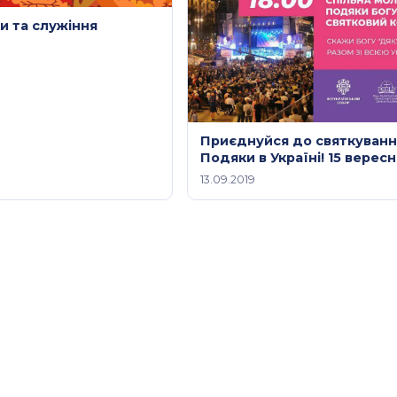
и та служіння
Приєднуйся до святкуванн
Подяки в Україні! 15 вересн
Хрещатик, Київ
13.09.2019