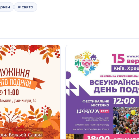
еркви
# свято