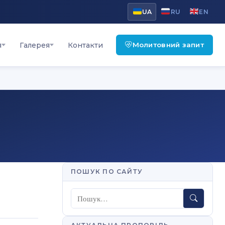
UA
RU
EN
Молитовний запит
я
Галерея
Контакти
ПОШУК ПО САЙТУ
Пошук