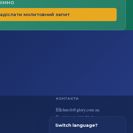
НІМНО
адіслати молитовний запит
КОНТАКТИ
au.moc.yrolg@hcruhc
+38(044) 383-73-51
вул. В. Покотила 7/2, Київ
Switch language?