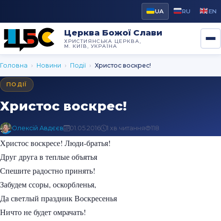
UA
RU
EN
Церква Божої Слави
ХРИСТИЯНСЬКА ЦЕРКВА,
М. КИЇВ, УКРАЇНА
Головна
›
Новини
›
Події
›
Христос воскрес!
ПОДІЇ
Христос воскрес!
Олексій Авдєєв
01.05.2016
1 хв читання
118
Христос воскресе! Люди-братья!
Друг друга в теплые объятья
Спешите радостно принять!
Забудем ссоры, оскорбленья,
Да светлый праздник Воскресенья
Ничто не будет омрачать!