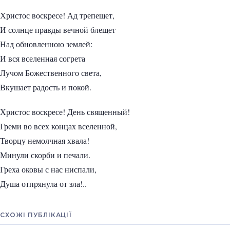
Христос воскресе! Ад трепещет,
И солнце правды вечной блещет
Над обновленною землей:
И вся вселенная согрета
Лучом Божественного света,
Вкушает радость и покой.
Христос воскресе! День священный!
Греми во всех концах вселенной,
Творцу немолчная хвала!
Минули скорби и печали.
Греха оковы с нас ниспали,
Душа отпрянула от зла!..
СХОЖІ ПУБЛІКАЦІЇ