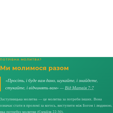
ПОТРІБНА МОЛИТВА?
Ми молимося разом
«Просіть, і буде вам дано, шукайте, і знайдете,
стукайте, і відчинять вам» —
Від Матвія 7:7
Заступницька молитва — це молитва за потреби інших. Вона
означає стати в проломі за когось, виступити між Богом і людиною,
яка потребує молитви (
Єзекіїля 22:30
).